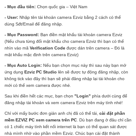
- Mục đầu tiên:
Chọn quốc gia – Việt Nam
- User:
Nhập tên tài khoản camera Ezviz bằng 2 cách có thể
dùng Sđt/Email để đăng nhập.
- Mục Password:
Bạn điền mật khẩu tài khoản camera Ezviz
(Nếu chưa từng đổi mật khẩu cho camera Ezviz thì bạn có thể
nhìn vào mã
Verification Code
được dán trên camera – Đó là
mật khẩu mặc định trên camera Ezviz)
- Mục Auto Login:
Nếu bạn chọn mục này thì sau này bạn mở
ứng dụng
Ezviz PC Studio
lên sẽ được tự động đăng nhập, còn
không tick vào đây thì bạn sẽ phải đăng nhập lại tài khoản cho
mới có thể xem camera được nhé.
Sau khi điền hết các mục, bạn chọn
"Login"
phía dưới cùng để
đăng nhập tài khoản và xem camera Ezviz trên máy tính nhé!
Chỉ với mấy bước đơn giản anh chị đã có thể tải,
cài đặt phần
mềm EZVIZ PC xem camera trên PC
. Dù bạn đang ở đâu chỉ cần
có 1 chiếc máy tính kết nối internet là bạn có thể quan sát được
nhà mình nhờ vào phần mềm Ezviz. Chúc bạn cài đặt thành