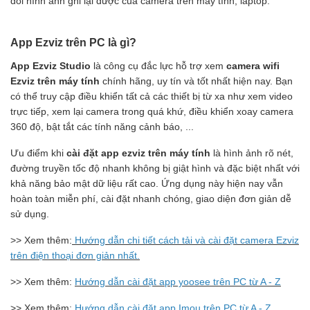
dõi hình ảnh ghi lại được của camera trên máy tính, laptop.
App Ezviz trên PC là gì?
App Ezviz Studio
là công cụ đắc lực hỗ trợ xem
camera wifi
Ezviz trên máy tính
chính hãng, uy tín và tốt nhất hiện nay. Bạn
có thể truy cập điều khiển tất cả các thiết bị từ xa như xem video
trực tiếp, xem lại camera trong quá khứ, điều khiển xoay camera
360 độ, bật tắt các tính năng cảnh báo, ...
cài đặt app ezviz trên máy tính
Ưu điểm khi
là hình ảnh rõ nét,
đường truyền tốc độ nhanh không bị giật hình và đặc biệt nhất với
khả năng bảo mật dữ liệu rất cao. Ứng dụng này hiện nay vẫn
hoàn toàn miễn phí, cài đặt nhanh chóng, giao diện đơn giản dễ
sử dụng.
>> Xem thêm:
Hướng dẫn chi tiết cách tải và cài đặt camera Ezviz
trên điện thoại đơn giản nhất.
>> Xem thêm:
Hướng dẫn cài đặt app yoosee trên PC từ A - Z
>> Xem thêm:
Hướng dẫn cài đặt app Imou trên PC từ A - Z