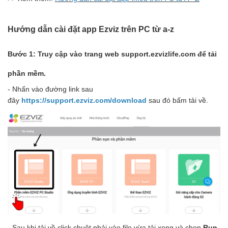
Hướng dẫn cài đặt app Ezviz trên PC từ a-z
Bước 1: Truy cập vào trang web support.ezvizlife.com để tải
phần mềm.
- Nhấn vào đường link sau
đây
https://support.ezviz.com/download
sau đó bấm tải về.
- Sau khi tải về click chuột phải vào file vừa tải xong và chọn
Run