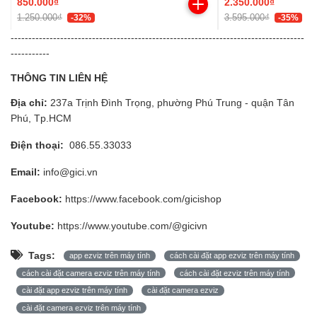
850.000₫
2.350.000₫
1.250.000₫
3.595.000₫
-32%
-35%
-----------------------------------------------------------------------------------
-----------
THÔNG TIN LIÊN HỆ
Địa chỉ:
237a Trịnh Đình Trọng, phường Phú Trung - quận Tân
Phú, Tp.HCM
Điện thoại:
086.55.33033
Email:
info@gici.vn
Facebook:
https://www.facebook.com/gicishop
Youtube:
https://www.youtube.com/@gicivn
Tags:
app ezviz trên máy tính
cách cài đặt app ezviz trên máy tính
cách cài đặt camera ezviz trên máy tính
cách cài đặt ezviz trên máy tính
cài đặt app ezviz trên máy tính
cài đặt camera ezviz
cài đặt camera ezviz trên máy tính