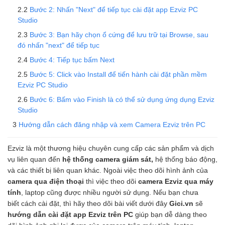
Bước 2: Nhấn "Next" để tiếp tục cài đặt app Ezviz PC
Studio
Bước 3: Bạn hãy chọn ổ cứng để lưu trữ tại Browse, sau
đó nhấn "next" để tiếp tục
Bước 4: Tiếp tục bấm Next
Bước 5: Click vào Install để tiến hành cài đặt phần mềm
Ezviz PC Studio
Bước 6: Bấm vào Finish là có thể sử dụng ứng dụng Ezviz
Studio
Hướng dẫn cách đăng nhập và xem Camera Ezviz trên PC
Ezviz là một thương hiệu chuyên cung cấp các sản phẩm và dịch
vụ liên quan đến
hệ thống camera giám sát,
hệ thống báo động,
và các thiết bị liên quan khác. Ngoài việc theo dõi hình ảnh của
camera qua điện thoại
thì việc theo dõi
camera Ezviz qua máy
tính
, laptop cũng được nhiều người sử dụng. Nếu bạn chưa
biết cách cài đặt, thì hãy theo dõi bài viết dưới đây
Gici.vn
sẽ
hướng dẫn cài đặt app Ezviz trên PC
giúp bạn dễ dàng theo