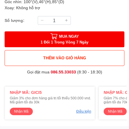
Góc nhìn: 100°(V),46°(H),85°(D)
Xoay: Không hỗ trợ
Số lượng:
MUA NGAY
1 Đổi 1 Trong Vòng 7 Ngày
THÊM VÀO GIỎ HÀNG
Gọi đặt mua
086.55.33033
(8:30 - 18:30)
NHẬP MÃ: GICI5
NHẬP MÃ: GI
Giảm 3% cho đơn hàng giá trị tối thiểu 500.000 vnd.
Giảm 7% cho đơn 
Mã giảm tối đa 30k
giảm tối đa 70k
Nhận Mã
Điều kiện
Nhận Mã