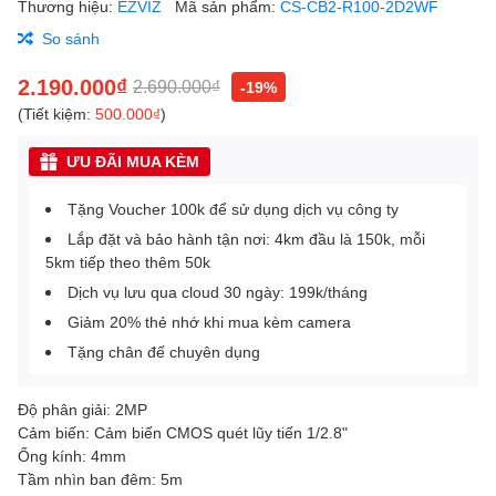
Thương hiệu:
EZVIZ
Mã sản phẩm:
CS-CB2-R100-2D2WF
So sánh
2.190.000₫
2.690.000₫
-19%
(Tiết kiệm:
500.000₫
)
ƯU ĐÃI MUA KÈM
Tặng Voucher 100k để sử dụng dịch vụ công ty
Lắp đặt và bảo hành tận nơi: 4km đầu là 150k, mỗi
5km tiếp theo thêm 50k
Dịch vụ lưu qua cloud 30 ngày: 199k/tháng
Giảm 20% thẻ nhớ khi mua kèm camera
Tặng chân đế chuyên dụng
Độ phân giải: 2MP
Cảm biến: Cảm biến CMOS quét lũy tiến 1/2.8"
Ống kính: 4mm
Tầm nhìn ban đêm: 5m