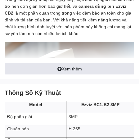
trở nên đơn giản hơn bao giờ hết, và
camera dùng pin Ezviz
CB2
là một phần quan trọng trong việc đảm bảo an toàn cho gia
đình và tài sản của bạn. Với khả năng tiết kiệm năng lượng và
chất lượng hình ảnh tuyệt vời, sản phẩm này không chỉ mang lại
sự yên tâm mà còn nhiều lợi ích khác.
Xem thêm
Thông Số Kỹ Thuật
Ezviz BC1-B2 3MP
Model
3MP
Độ phân giải
Sản phẩm
camera Ezviz CB2 3Mp
là dòng
camera chạy pin
trong nhà
linh hoạt và đáng tin cậy của Ezviz, về cơ bản có thể
H.265
Chuẩn nén
lắp ở bất kỳ đâu bên trong ngôi nhà của bạn. Camera này còn sở
hữu nhiều tính năng cấp thiết, bao gồm chất lượng video và tầm