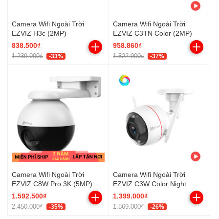
Camera Wifi Ngoài Trời
Camera Wifi Ngoài Trời
EZVIZ H3c (2MP)
EZVIZ C3TN Color (2MP)
838.500₫
958.860₫
1.239.000₫
1.522.000₫
-33%
-37%
Camera Wifi Ngoài Trời
Camera Wifi Ngoài Trời
EZVIZ C8W Pro 3K (5MP)
EZVIZ C3W Color Night
Vision (2MP)
1.592.500₫
1.399.000₫
2.450.000₫
1.869.000₫
-35%
-26%