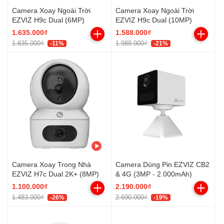
Camera Xoay Ngoài Trời
Camera Xoay Ngoài Trời
EZVIZ H9c Dual (6MP)
EZVIZ H9c Dual (10MP)
1.635.000₫
1.588.000₫
1.835.000₫
1.988.000₫
-11%
-21%
Camera Xoay Trong Nhà
Camera Dùng Pin EZVIZ CB2
EZVIZ H7c Dual 2K+ (8MP)
& 4G (3MP - 2.000mAh)
1.100.000₫
2.190.000₫
1.483.000₫
2.690.000₫
-26%
-19%