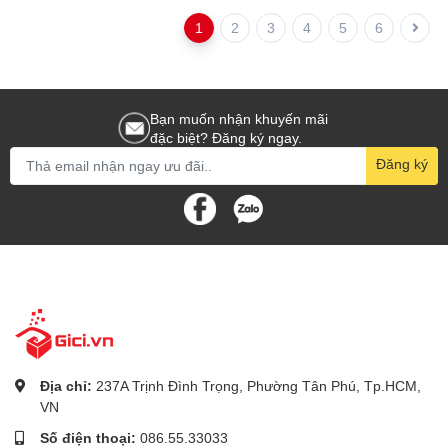
1
2
3
4
5
6
Bạn muốn nhận khuyến mãi
đặc biệt? Đăng ký ngay.
Đăng ký
Địa chỉ:
237A Trịnh Đình Trọng, Phường Tân Phú, Tp.HCM,
VN
Số điện thoại:
086.55.33033