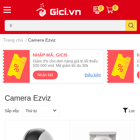
0
0
Trang chủ
/
Camera Ezviz
NHẬP MÃ: GICI5
N
Giảm 3% cho đơn hàng giá trị tối thiểu
G
500.000 vnd. Mã giảm tối đa 30k
t
Nhận Mã
Điều kiện
Camera Ezviz
Sắp xếp:
Thứ tự
Lọc