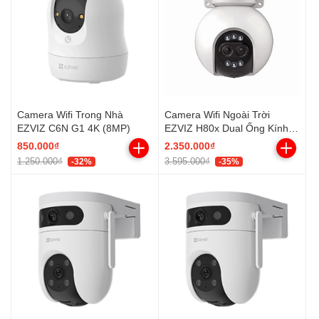
Camera Wifi Trong Nhà
Camera Wifi Ngoài Trời
EZVIZ C6N G1 4K (8MP)
EZVIZ H80x Dual Ống Kính
Kép 4K
850.000₫
2.350.000₫
1.250.000₫
3.595.000₫
-32%
-35%