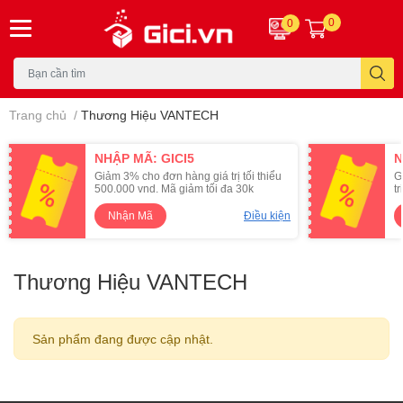
0
0
Trang chủ
/
Thương Hiệu VANTECH
NHẬP MÃ: GICI5
N
Giảm 3% cho đơn hàng giá trị tối thiểu
G
500.000 vnd. Mã giảm tối đa 30k
t
Nhận Mã
Điều kiện
Thương Hiệu VANTECH
Sản phẩm đang được cập nhật.