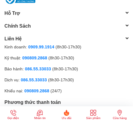
Hỗ Trợ
Chính Sách
Liên Hệ
Kinh doanh:
0909.99.1914
(8h30-17h30)
Kỹ thuật:
090809.2868
(8h30-17h30)
Bảo hành:
086.55.33033
(8h30-17h30)
Dịch vụ:
086.55.33033
(8h30-17h30)
Khiếu nại:
090809.2868
(24/7)
Phương thức thanh toán
Gọi điện
Nhắn tin
Ưu đãi
Sản phẩm
Cửa hàng
CÔNG TY TNHH MTV GICI | Đăng ký kinh doanh số: 0317179268 |