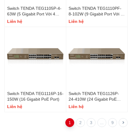
Switch TENDA TEG1105P-4-
Switch TENDA TEG1110PF-
63W (5 Gigabit Port Với 4
8-102W (9 Gigabit Port Với 8
PoE Port)
PoE Port - 1 SFP Port)
Liên hệ
Liên hệ
Switch TENDA TEG1116P-16-
Switch TENDA TEG1126P-
150W (16 Gigabit PoE Port)
24-410W (24 Gigabit PoE
Port - 2 SFP Port)
Liên hệ
Liên hệ
1
2
3
...
9