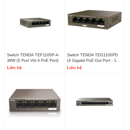
Switch TENDA TEF1105P-4-
Switch TENDA TEG1105PD
38W (5 Port Với 4 PoE Port)
(4 Gigabit PoE Out Port - 1
Gigabit PoE In Port)
Liên hệ
Liên hệ