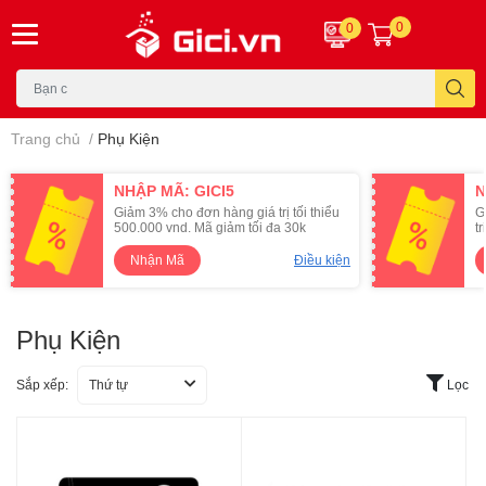
0
0
Trang chủ
/
Phụ Kiện
NHẬP MÃ: GICI5
N
Giảm 3% cho đơn hàng giá trị tối thiểu
G
500.000 vnd. Mã giảm tối đa 30k
t
Nhận Mã
Điều kiện
Phụ Kiện
Sắp xếp:
Thứ tự
Lọc