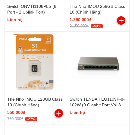
Switch ONV H1108PLS (8
Thẻ Nhớ IMOU 256GB Class
Port - 2 Uplink Port)
10 (Chính Hãng)
Liên hệ
1.290.000₫
2.150.000₫
-40%
Thẻ Nhớ IMOU 128GB Class
Switch TENDA TEG1109P-8-
10 (Chính Hãng)
102W (9 Gigabit Port Với 8
PoE Port)
550.000₫
Liên hệ
750.000₫
-27%