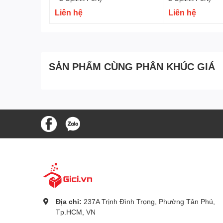
nghiệp tích hợp, có thể tính toán chính xác công su
Liên hệ
Liên hệ
suất định mức (92W) của công tắc PoE, cổng có mức ư
động quá mức và kéo dài tuổi thọ của thiết bị.
SẢN PHẨM CÙNG PHÂN KHÚC GIÁ
Địa chỉ:
237A Trịnh Đình Trọng, Phường Tân Phú,
Tp.HCM, VN