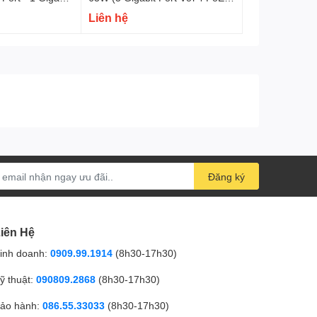
Packet forwarding
13.4Mpps
Port)
Liên hệ
rate
Bộ đệm
2M
MAC address table
16K
Jombo Frame
N/A
Công suất Poe
1 cổng: AF: 15.4W
Công suất
/
Đăng ký
Điện áp đầu vào
100-240V AC 50/60Hz
Lắp đặt
Để bàn: Hỗ trợ
Gắn tường: Hỗ trợ
iên Hệ
Gắn tủ Rack: Hỗ trợ
inh doanh:
0909.99.1914
(8h30-17h30)
ỹ thuật:
090809.2868
(8h30-17h30)
ảo hành:
086.55.33033
(8h30-17h30)