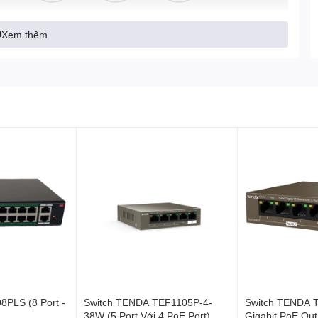
Xem thêm
 bảo vệ công tắc khỏi giông bão và làm cho công tắc hoạt
.3af PoE. Nó cung cấp công suất PoE tối đa 30W cho một
Năng Thông Minh Giúp Công Tắc
i
8PLS (8 Port -
Switch TENDA TEF1105P-4-
Switch TENDA 
ng thông minh và thuật toán điều khiển chip chuyên
38W (5 Port Với 4 PoE Port)
Gigabit PoE Out 