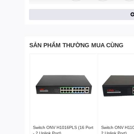
Chống sét tuyệt vời
SẢN PHẨM THƯỜNG MUA CÙNG
Công tắc hỗ trợ chống sét 6 kV cho tất cả các cổng,
động ổn định hơn.
Bộ nguồn PoE vượt trội
Các cổng 1-8 hỗ trợ chuẩn IEEE 802.3at và IEEE 802
cổng và 92W cho toàn bộ thiết bị.
Tích Hợp
Chip Quản Lý Điện 
Thoát Khỏi Tình Trạng Quá Tả
Switch ONV H1016PLS (16 Port
Switch ONV H110
Nó bao gồm các chip có chức năng quản lý năng lượ
- 2 Uplink Port)
2 Uplink Port)