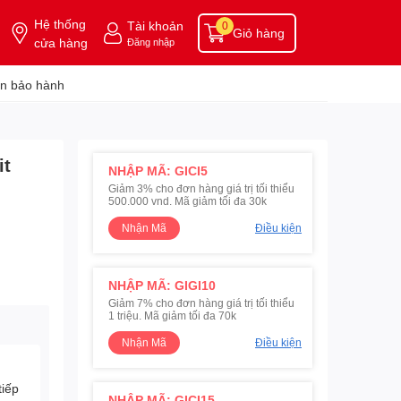
Hệ thống
Tài khoản
0
Giỏ hàng
cửa hàng
Đăng nhập
n bảo hành
it
NHẬP MÃ: GICI5
Giảm 3% cho đơn hàng giá trị tối thiểu
500.000 vnd. Mã giảm tối đa 30k
Nhận Mã
Điều kiện
NHẬP MÃ: GIGI10
Giảm 7% cho đơn hàng giá trị tối thiểu
1 triệu. Mã giảm tối đa 70k
Nhận Mã
Điều kiện
tiếp
NHẬP MÃ: GICI15