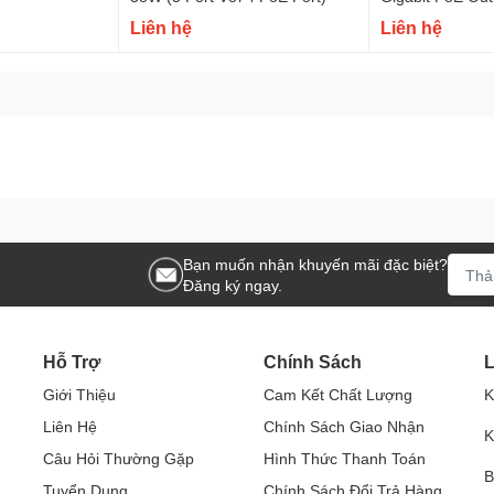
ất đầu ra. Khi công suất của thiết bị nhận vượt quá công
PoE In Port)
Liên hệ
Liên hệ
u tiên thấp sẽ tự động tắt nguồn để tránh thiết bị hoạt
Bạn muốn nhận khuyến mãi đặc biệt?
Đăng ký ngay.
Hỗ Trợ
Chính Sách
L
Giới Thiệu
Cam Kết Chất Lượng
K
Liên Hệ
Chính Sách Giao Nhận
K
Câu Hỏi Thường Gặp
Hình Thức Thanh Toán
B
Tuyển Dụng
Chính Sách Đổi Trả Hàng