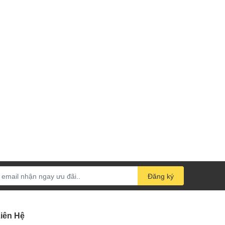
Đăng ký
iên Hệ