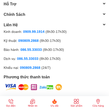
Hỗ Trợ
Chính Sách
Liên Hệ
Kinh doanh:
0909.99.1914
(8h30-17h30)
Kỹ thuật:
090809.2868
(8h30-17h30)
Bảo hành:
086.55.33033
(8h30-17h30)
Dịch vụ:
086.55.33033
(8h30-17h30)
Khiếu nại:
090809.2868
(24/7)
Phương thức thanh toán
CÔNG TY TNHH MTV GICI | Đăng ký kinh doanh số: 0317179268 |
Cung cấp bởi
Sapo
Gọi điện
Nhắn tin
Ưu đãi
Sản phẩm
Cửa hàng