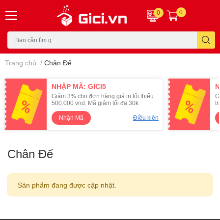
0
0
Trang chủ
/
Chân Đế
NHẬP MÃ: GICI5
N
Giảm 3% cho đơn hàng giá trị tối thiểu
G
500.000 vnd. Mã giảm tối đa 30k
t
Nhận Mã
Điều kiện
Chân Đế
Sản phẩm đang được cập nhật.