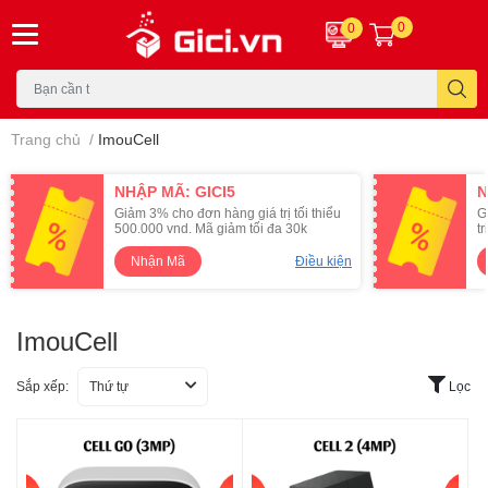
0
0
Trang chủ
/
ImouCell
NHẬP MÃ: GICI5
N
Giảm 3% cho đơn hàng giá trị tối thiểu
G
500.000 vnd. Mã giảm tối đa 30k
t
Nhận Mã
Điều kiện
ImouCell
Sắp xếp:
Thứ tự
Lọc