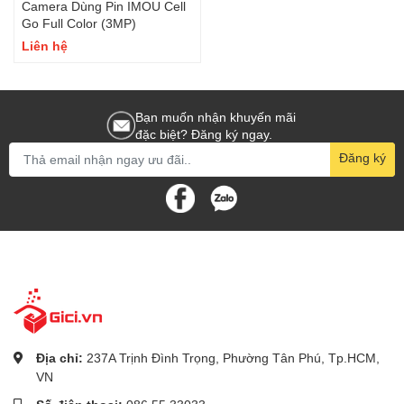
Camera Dùng Pin IMOU Cell
Go Full Color (3MP)
Liên hệ
Bạn muốn nhận khuyến mãi
đặc biệt? Đăng ký ngay.
Đăng ký
Địa chỉ:
237A Trịnh Đình Trọng, Phường Tân Phú, Tp.HCM,
VN