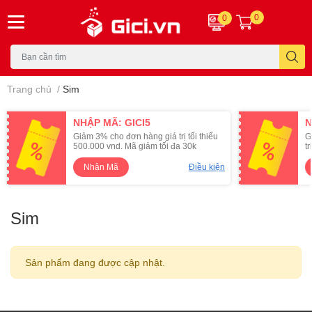
0
0
Trang chủ
/
Sim
NHẬP MÃ: GICI5
N
Giảm 3% cho đơn hàng giá trị tối thiểu
G
500.000 vnd. Mã giảm tối đa 30k
t
Nhận Mã
Điều kiện
Sim
Sản phẩm đang được cập nhật.