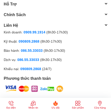
Hỗ Trợ
Chính Sách
Liên Hệ
Kinh doanh:
0909.99.1914
(8h30-17h30)
Kỹ thuật:
090809.2868
(8h30-17h30)
Bảo hành:
086.55.33033
(8h30-17h30)
Dịch vụ:
086.55.33033
(8h30-17h30)
Khiếu nại:
090809.2868
(24/7)
Phương thức thanh toán
CÔNG TY TNHH MTV GICI | Đăng ký kinh doanh số: 0317179268 |
Cung cấp bởi
Sapo
Gọi điện
Nhắn tin
Ưu đãi
Sản phẩm
Cửa hàng