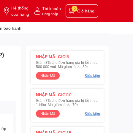
Hệ thống
Tài khoản
0
Giỏ hàng
cửa hàng
Đăng nhập
n bảo hành
P)
NHẬP MÃ: GICI5
Giảm 3% cho đơn hàng giá trị tối thiểu
500.000 vnd. Mã giảm tối đa 30k
Nhận Mã
Điều kiện
NHẬP MÃ: GIGI10
Giảm 7% cho đơn hàng giá trị tối thiểu
1 triệu. Mã giảm tối đa 70k
Nhận Mã
Điều kiện
tiếp
NHẬP MÃ: GICI15