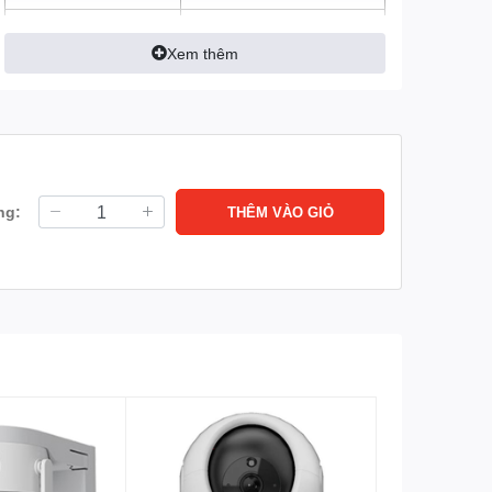
Tầm nhìn ban đêm
Tầm xa hồng ngoại 30m
với công nghệ hồng ngoại
Xem thêm
thông minh
Cảm biến hình ảnh
1/2.8” CMOS
Lưu trữ
Hỗ trợ tối đa thẻ
nhớ MicroSD 512GB
Lưu trữ đám mây EZVIZ
ng:
THÊM VÀO GIỎ
(tùy chọn)
Loa, mic (Đàm thoại 2
Tích hợp
chiều)
Quay: 350°, Nghiêng: 80°
Hỗ trợ xoay
Mạng
Wifi: Tích hợp Wifi 6
(2.4GHz)
LAN
Có
Onvif