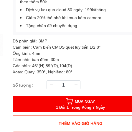
theo thêm 50k
Dịch vụ lưu qua cloud 30 ngày: 199k/tháng
Giảm 20% thẻ nhớ khi mua kèm camera
Tặng chân đế chuyên dụng
Độ phân giải: 3MP
Cảm biến: Cảm biến CMOS quét lũy tiến 1/2.8"
Ống kính: 4mm
Tầm nhìn ban đêm: 30m
Góc nhìn: 46°(H),89°(D),104(D)
Xoay: Quay: 350°, Nghiêng: 80°
Số lượng:
MUA NGAY
1 Đổi 1 Trong Vòng 7 Ngày
THÊM VÀO GIỎ HÀNG