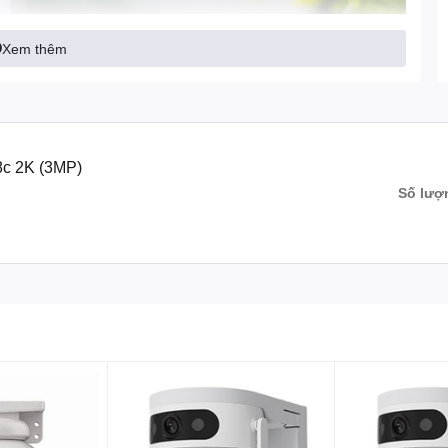
Xem thêm
8c 2K (3MP)
Số lượ
 đến 2K 3Mp cho hình ảnh chất lượng rõ ràng sắc nét. Thêm vào
ại giúp phát hiện được con người và tự động theo dõi thu phóng
m thoại 2 chiều cùng với tầm nhìn ban đêm có màu giúp phát
g có góc khuất