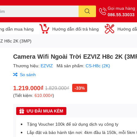
Gọi mua hàng
086.55.33033
ng dẫn mua hàng
Hướng dẫn đổi trả hàng
Hướng dẫ
IZ H8c 2K (3MP)
Camera Wifi Ngoài Trời EZVIZ H8c 2K (3M
Thương hiệu:
EZVIZ
Mã sản phẩm:
CS-H8c (2K)
So sánh
1.219.000₫
1.829.000₫
-33%
(Tiết kiệm:
610.000₫
)
ƯU ĐÃI MUA KÈM
Tặng Voucher 100k để sử dụng dịch vụ công ty
Lắp đặt và bảo hành tận nơi: 4km đầu là 150k, mỗi 5km 