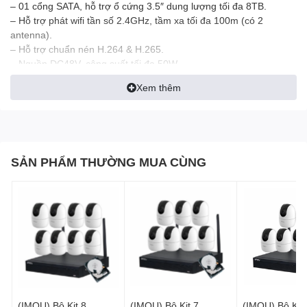
– 01 cổng SATA, hỗ trợ ổ cứng 3.5″ dung lượng tối đa 8TB.
– Hỗ trợ phát wifi tần số 2.4GHz, tầm xa tối đa 100m (có 2
antenna).
– Hỗ trợ chuẩn nén H.264 & H.265.
– Nguồn DC48V, công suất tối đa 50W.
– 01 cổng mạng 10/100M.
Xem thêm
– 04 cổng mạng PoE.
– Hỗ trợ Ngõ ra VGA/HDMI.
– Hỗ trợ dịch vụ EZVIZ , cài đặt đơn giản và sử dụng thuận tiện.
C6N
SẢN PHẨM THƯỜNG MUA CÙNG
Theo dõi thông minh
Trò chuyện hai chiều
Quan sát từ bất cứ đâu
WiFi 2.4 GHz
Khe cắm thẻ MicroSD (lên tới 256 GB)
1080p
Tầm nhìn ban đêm thông minh với Smart IR (lên tới 10m/33ft.)
Chức năng quét và nghiêng nhờ động cơ, cho tầm nhìn bao quát
360°
(IMOU) Bộ Kit 8
(IMOU) Bộ Kit 7
(IMOU) Bộ Kit 