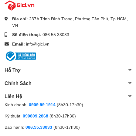
cạnh đó, tuỳ vào loại sản phẩm, hình thức và địa chỉ giao hàng
mà có thể phát sinh thêm chi phí khác như phí vận chuyển, phụ
phí hàng cồng kềnh, thuế nhập khẩu (đối với đơn hàng giao từ
Địa chỉ:
237A Trịnh Đình Trọng, Phường Tân Phú, Tp.HCM,
nước ngoài có giá trị trên 1 triệu đồng).....
VN
Số điện thoại:
086.55.33033
Email:
info@gici.vn
Hỗ Trợ
Chính Sách
Liên Hệ
Kinh doanh:
0909.99.1914
(8h30-17h30)
Kỹ thuật:
090809.2868
(8h30-17h30)
Bảo hành:
086.55.33033
(8h30-17h30)