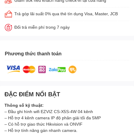
Giảm 50k nếu khách hàng check-in tại cửa hàng
Trả góp lãi suất 0% qua thẻ tín dụng Visa, Master, JCB
Đổi trả miễn phí trong 7 ngày
Phương thức thanh toán
ĐẶC ĐIỂM NỔI BẬT
Thông số kỹ thuật:
– Đầu ghi hình wifi EZVIZ CS-X5S-4W 04 kênh
– Hỗ trợ 4 kênh camera IP độ phân giải tối đa 5MP
– Có hỗ trợ giao thức Hikvision và ONVIF
– Hỗ trợ tính năng gán nhanh camera.