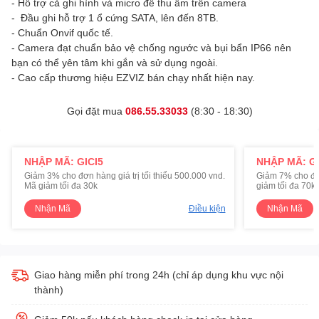
- Hỗ trợ cả ghi hình và micro để thu âm trên camera
- Đầu ghi hỗ trợ 1 ổ cứng SATA, lên đến 8TB.
- Chuẩn Onvif quốc tế.
- Camera đạt chuẩn bảo vệ chống ngước và bụi bẩn IP66 nên
bạn có thể yên tâm khi gắn và sử dụng ngoài.
- Cao cấp thương hiệu EZVIZ bán chạy nhất hiện nay.
Gọi đặt mua
086.55.33033
(8:30 - 18:30)
NHẬP MÃ: GICI5
NHẬP MÃ: GI
Giảm 3% cho đơn hàng giá trị tối thiểu 500.000 vnd.
Giảm 7% cho đơn 
Mã giảm tối đa 30k
giảm tối đa 70k
Nhận Mã
Điều kiện
Nhận Mã
Giao hàng miễn phí trong 24h (chỉ áp dụng khu vực nội
thành)