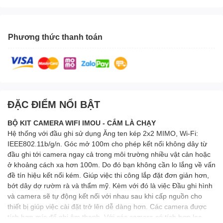
Phương thức thanh toán
ĐẶC ĐIỂM NỔI BẬT
BỘ KIT CAMERA WIFI IMOU
- CẮM LÀ CHẠY
Hệ thống với đầu ghi sử dụng Ăng ten kép 2x2 MIMO, Wi-Fi:
IEEE802.11b/g/n. Góc mở 100m cho phép kết nối không dây từ
đầu ghi tới camera ngay cả trong môi trường nhiều vật cản hoặc
ở khoảng cách xa hơn 100m. Do đó bạn không cần lo lắng về vấn
đề tín hiệu kết nối kém. Giúp việc thi công lắp đặt đơn giản hơn,
bớt dây dợ rườm rà và thẩm mỹ. Kèm với đó là việc Đầu ghi hình
và camera sẽ tự động kết nối với nhau sau khi cấp nguồn cho
thiết bị giúp việc cài đặt trở lên dễ dàng hơn. Các camera được
tích hợp míc để ghi âm thanh. Với các camera có tích hợp loa