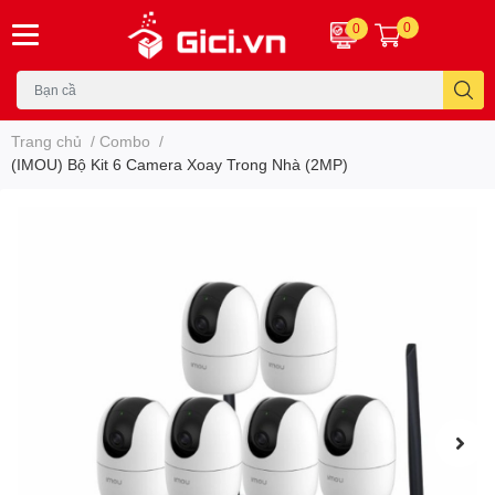
0
0
Trang chủ
/
Combo
/
(IMOU) Bộ Kit 6 Camera Xoay Trong Nhà (2MP)