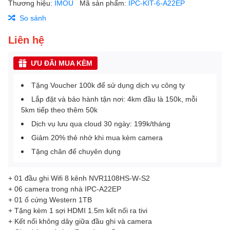
Thương hiệu:
IMOU
Mã sản phẩm:
IPC-KIT-6-A22EP
So sánh
Liên hệ
ƯU ĐÃI MUA KÈM
Tặng Voucher 100k để sử dụng dịch vụ công ty
Lắp đặt và bảo hành tận nơi: 4km đầu là 150k, mỗi
5km tiếp theo thêm 50k
Dịch vụ lưu qua cloud 30 ngày: 199k/tháng
Giảm 20% thẻ nhớ khi mua kèm camera
Tặng chân đế chuyên dụng
+ 01 đầu ghi Wifi 8 kênh NVR1108HS-W-S2
+ 06 camera trong nhà IPC-A22EP
+ 01 ổ cứng Western 1TB
+ Tặng kèm 1 sợi HDMI 1.5m kết nối ra tivi
+ Kết nối không dây giữa đầu ghi và camera