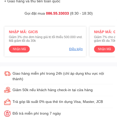
+ Giao hàng và thu tiền toàn quốc
Gọi đặt mua
086.55.33033
(8:30 - 18:30)
NHẬP MÃ: GICI5
NHẬP MÃ: GI
Giảm 3% cho đơn hàng giá trị tối thiểu 500.000 vnd.
Giảm 7% cho đơn 
Mã giảm tối đa 30k
giảm tối đa 70k
Nhận Mã
Điều kiện
Nhận Mã
Giao hàng miễn phí trong 24h (chỉ áp dụng khu vực nội
thành)
Giảm 50k nếu khách hàng check-in tại cửa hàng
Trả góp lãi suất 0% qua thẻ tín dụng Visa, Master, JCB
Đổi trả miễn phí trong 7 ngày