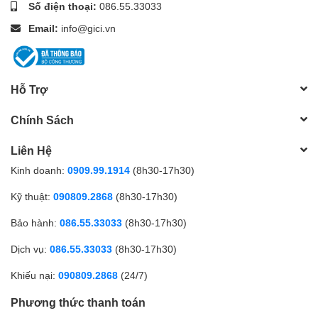
Số điện thoại:
086.55.33033
- Chuẩn giao tiếp: SATA 3. Tốc độ truyền dữ liệu: 3Gb/s
- Kích thước: 3.5 Inch. Ổ cứng dùng cho: máy tính và thiết bị lưu
Email:
info@gici.vn
trữ
4. Phụ kiện:
+ Khuyến mại kèm theo mỗi camera 5m dây điện nguồn
+ Camera đã bao gồm đế treo
Hỗ Trợ
+ Đã bao gồm bộ đổi nguồn cho camera và đầu ghi
+ Tặng kèm dây HDMI 1,5m kết nối tới tivi
Chính Sách
+ Miễn phí trọn đời dịch vụ tên miền xem qua mạng từ xa trên
điện thoại, máy tính
Liên Hệ
Kinh doanh:
0909.99.1914
(8h30-17h30)
Kỹ thuật:
090809.2868
(8h30-17h30)
Bảo hành:
086.55.33033
(8h30-17h30)
Dịch vụ:
086.55.33033
(8h30-17h30)
Khiếu nại:
090809.2868
(24/7)
Phương thức thanh toán