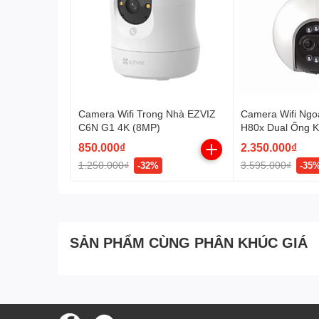
Camera Wifi Trong Nhà EZVIZ
Camera Wifi Ngoà
C6N G1 4K (8MP)
H80x Dual Ống K
850.000₫
2.350.000₫
1.250.000₫
3.595.000₫
-32%
-35
Camera dùng pin Ezviz BC1-B2 4Mp
là một
camera 
lại hình ảnh sắc nét và chi tiết.
Camera Ezviz BC1-B2 
SẢN PHẨM CÙNG PHÂN KHÚC GIÁ
thời gian dài mà không cần sử dụng nguồn điện trực tiế
camera BC1-B2
ở bất kỳ vị trí nào mà bạn muốn, mà k
điện gần nhất.
Tận hưởng thời lượng pin lên