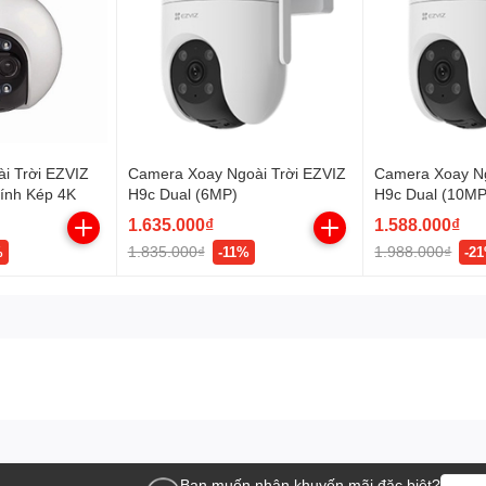
i Trời EZVIZ
Camera Xoay Ngoài Trời EZVIZ
Camera Xoay Ng
ính Kép 4K
H9c Dual (6MP)
H9c Dual (10MP
1.635.000₫
1.588.000₫
1.835.000₫
1.988.000₫
%
-11%
-2
an ninh không dây
, được trang bị độ phân giải 4Mp để mang
4Mp
với pin dung lượng cao, cho phép hoạt động liên tục trong
p. Điều này mang lại sự thuận tiện tuyệt đối và giúp bạn
lắp đặt
hông cần lo lắng về việc kéo dây điện hay tìm nguồn cung cấp
 đến 365 ngày cùng hình ảnh 2K⁺
Bạn muốn nhận khuyến mãi đặc biệt?