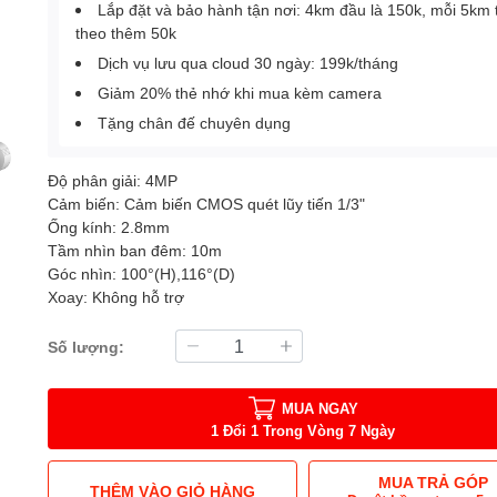
Lắp đặt và bảo hành tận nơi: 4km đầu là 150k, mỗi 5km 
theo thêm 50k
Dịch vụ lưu qua cloud 30 ngày: 199k/tháng
Giảm 20% thẻ nhớ khi mua kèm camera
Tặng chân đế chuyên dụng
Độ phân giải: 4MP
Cảm biến: Cảm biến CMOS quét lũy tiến 1/3"
Ống kính: 2.8mm
Tầm nhìn ban đêm: 10m
Góc nhìn: 100°(H),116°(D)
Xoay: Không hỗ trợ
Số lượng:
MUA NGAY
1 Đổi 1 Trong Vòng 7 Ngày
MUA TRẢ GÓP
THÊM VÀO GIỎ HÀNG