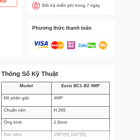
phút
Đổi trả miễn phí trong 7 ngày
Phương thức thanh toán
Thông Số Kỹ Thuật
Ezviz BC1-B2 4MP
Model
4MP
Độ phân giải
H.265
Chuẩn nén
2.8mm
Ống kính
Góc nhìn
100°(H),116°(D)