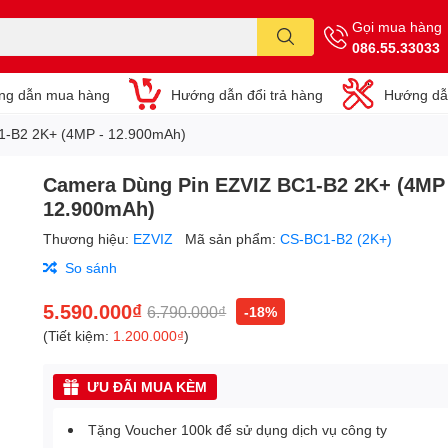
Gọi mua hàng
086.55.33033
ng dẫn mua hàng
Hướng dẫn đổi trả hàng
Hướng dẫ
1-B2 2K+ (4MP - 12.900mAh)
Camera Dùng Pin EZVIZ BC1-B2 2K+ (4MP 
12.900mAh)
Thương hiệu:
EZVIZ
Mã sản phẩm:
CS-BC1-B2 (2K+)
So sánh
5.590.000₫
6.790.000₫
-18%
(Tiết kiệm:
1.200.000₫
)
ƯU ĐÃI MUA KÈM
Tặng Voucher 100k để sử dụng dịch vụ công ty