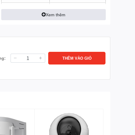
Tầm nhìn ban đêm
Tầm xa hồng ngoại 10m
với công nghệ hồng ngoại
Xem thêm
thông minh
Cảm biến hình ảnh
1/3” CMOS
Lưu trữ
Hỗ trợ tối đa thẻ
nhớ MicroSD 256GB
Lưu trữ đám mây EZVIZ
ng:
THÊM VÀO GIỎ
(tùy chọn)
Loa, mic (Đàm thoại 2
Tích hợp
chiều)
Không hỗ trợ
Hỗ trợ xoay
Mạng
Wifi: Tích hợp Wifi 6
(2.4GHz)
Có
Onvif
Phát hiện chuyển động
Tính năng
thông minh.