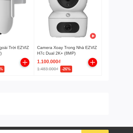
Còi báo động tích hợp.
Chống nước, chống
IP66
phá hoại
Nguồn
DC5V 1A, điện năng tiêu
thụ <5W
oài Trời EZVIZ
Camera Xoay Trong Nhà EZVIZ
)
H7c Dual 2K+ (8MP)
1.100.000₫
1.483.000₫
1%
-26%