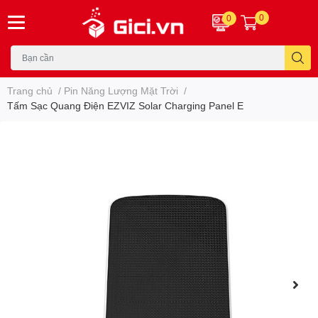
0
0
Trang chủ
/
Pin Năng Lượng Mặt Trời
/
Tấm Sạc Quang Điện EZVIZ Solar Charging Panel E