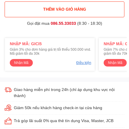
THÊM VÀO GIỎ HÀNG
Gọi đặt mua
086.55.33033
(8:30 - 18:30)
NHẬP MÃ: GICI5
NHẬP MÃ: GI
Giảm 3% cho đơn hàng giá trị tối thiểu 500.000 vnd.
Giảm 7% cho đơn 
Mã giảm tối đa 30k
giảm tối đa 70k
Nhận Mã
Điều kiện
Nhận Mã
Giao hàng miễn phí trong 24h (chỉ áp dụng khu vực nội
thành)
Giảm 50k nếu khách hàng check-in tại cửa hàng
Trả góp lãi suất 0% qua thẻ tín dụng Visa, Master, JCB