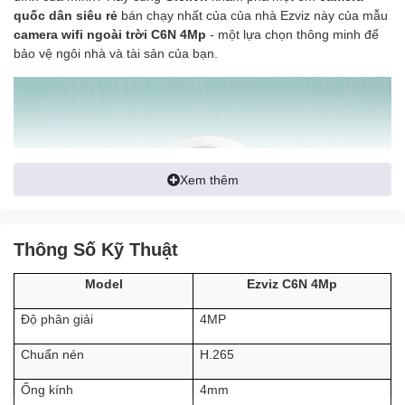
quốc dân siêu rẻ
bán chạy nhất của của nhà Ezviz này của mẫu
camera wifi ngoài trời C6N 4Mp
- một lựa chọn thông minh để
bảo vệ ngôi nhà và tài sản của bạn.
Xem thêm
Thông Số Kỹ Thuật
Ezviz C6N 4Mp
Model
4MP
Độ phân giải
H.265
Chuẩn nén
4mm
Ống kính