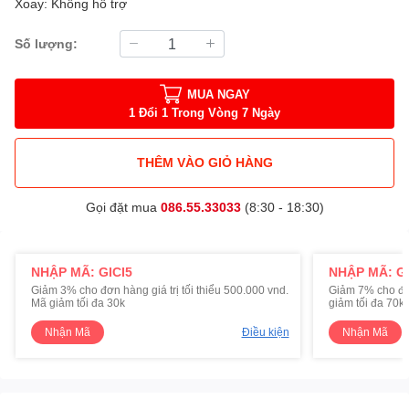
Xoay: Không hỗ trợ
Số lượng:
MUA NGAY
1 Đổi 1 Trong Vòng 7 Ngày
THÊM VÀO GIỎ HÀNG
Gọi đặt mua
086.55.33033
(8:30 - 18:30)
NHẬP MÃ: GICI5
NHẬP MÃ: GI
Giảm 3% cho đơn hàng giá trị tối thiểu 500.000 vnd.
Giảm 7% cho đơn 
Mã giảm tối đa 30k
giảm tối đa 70k
Nhận Mã
Điều kiện
Nhận Mã