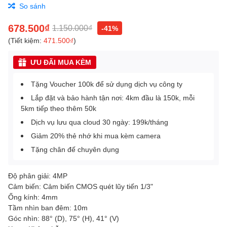
So sánh
678.500₫
1.150.000₫
-41%
(Tiết kiệm:
471.500₫
)
ƯU ĐÃI MUA KÈM
Tặng Voucher 100k để sử dụng dịch vụ công ty
Lắp đặt và bảo hành tận nơi: 4km đầu là 150k, mỗi
5km tiếp theo thêm 50k
Dịch vụ lưu qua cloud 30 ngày: 199k/tháng
Giảm 20% thẻ nhớ khi mua kèm camera
Tặng chân đế chuyên dụng
Độ phân giải: 4MP
Cảm biến: Cảm biến CMOS quét lũy tiến 1/3"
Ống kính: 4mm
Tầm nhìn ban đêm: 10m
Góc nhìn: 88° (D), 75° (H), 41° (V)