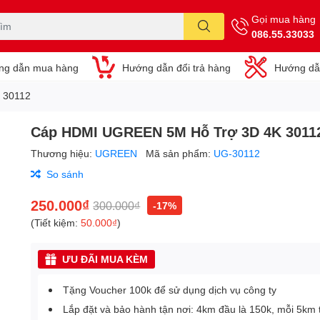
Gọi mua hàng
086.55.33033
ng dẫn mua hàng
Hướng dẫn đổi trả hàng
Hướng dẫ
 30112
Cáp HDMI UGREEN 5M Hỗ Trợ 3D 4K 3011
Thương hiệu:
UGREEN
Mã sản phẩm:
UG-30112
So sánh
250.000₫
300.000₫
-17%
(Tiết kiệm:
50.000₫
)
ƯU ĐÃI MUA KÈM
Tặng Voucher 100k để sử dụng dịch vụ công ty
Lắp đặt và bảo hành tận nơi: 4km đầu là 150k, mỗi 5km 