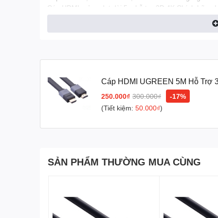
Cáp HDMI mỏng dẹt dài 5m hỗ trợ 3D 4K Chính hãng Ugr
hẹp, dễ dàng đi dây không gây khó khăn trong khi sử 
Dây cáp HDMI dẹt 5m cao cấp chính hãng Ugreen được t
bằng đồng nguyên chất và hợp kim kẽm bảo vệ 2 đầu cá
hiệu
Thông tin Cáp HDMI mỏng dẹt dài 5m hỗ trợ 3D 4K C
Kết nối HDMI tốc độ cao với việc hỗ trợ Ethernet
Cáp HDMI mỏng dẹt dài 5m hỗ trợ 3D 4K Chính hãng Ug
Cáp HDMI UGREEN 5M Hỗ Trợ 3
Hỗ trợ độ phân giải 4K, tín hiệu vượt xa với chuẩn full
250.000₫
300.000₫
-17%
Hỗ trợ hiển thị các chuẩn đời tiếp theo cạnh tranh với 
(Tiết kiệm:
50.000₫
)
Thêm mạng tốc độ cao vào kết nối HDMI giúp người dùn
Ethernet riêng biệt
Hỗ trợ các định dạng trình chiếu video, phim ảnh 3D 
SẢN PHẨM THƯỜNG MUA CÙNG