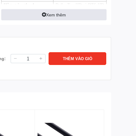
Hỗ trợ âm thanh
Dolby TrueHD và DTS-HD
Master Audio ™
Xem thêm
Độ phân giải
4K*2K cho phép độ phân
giải video vượt xa 1080p,
hỗ trợ hiển thị thế hệ tiếp
theo sẽ cạnh tranh với hệ
thống Digital Cinema sử
dụng trong nhiều rạp chiếu
ng:
THÊM VÀO GIỎ
phim thương mại.
Xuất xứ
China
Tình trạng
Có hàng