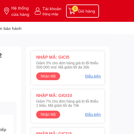
Hệ thống
Tài khoản
0
Giỏ hàng
cửa hàng
Đăng nhập
n bảo hành
2
NHẬP MÃ: GICI5
Giảm 3% cho đơn hàng giá trị tối thiểu
500.000 vnd. Mã giảm tối đa 30k
Nhận Mã
Điều kiện
NHẬP MÃ: GIGI10
Giảm 7% cho đơn hàng giá trị tối thiểu
1 triệu. Mã giảm tối đa 70k
Nhận Mã
Điều kiện
tiếp
NHẬP MÃ: GICI15