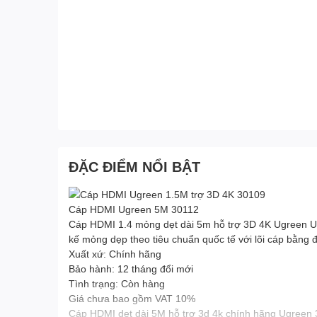
ĐẶC ĐIỂM NỔI BẬT
Cáp HDMI Ugreen 5M 30112
Cáp HDMI 1.4 mỏng dẹt dài 5m hỗ trợ 3D 4K Ugreen U
kế mỏng dẹp theo tiêu chuẩn quốc tế với lõi cáp bằng
Xuất xứ: Chính hãng
Bảo hành: 12 tháng đổi mới
Tình trạng: Còn hàng
Giá chưa bao gồm VAT 10%
Cáp HDMI dẹt dài 5M hỗ trợ 3d 4k chính hãng Ugreen