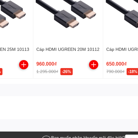
EN 25M 10113
Cáp HDMI UGREEN 20M 10112
Cáp HDMI UGR
960.000₫
650.000₫
1.295.000₫
790.000₫
%
-26%
-18%
Bạn muốn nhận khuyến mãi đặc biệt?