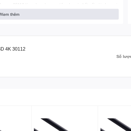
een 30112 là sự lựa chọn ưu tiên cho các kết nối với phạm vi
dụng, hoặc đi dây âm tường
Xem thêm
hiết kế mỏng dẹp theo đúng tiêu chuẩn quốc tế với lõi cáp
p, mang đến một sự ổn định tuyệt vời trong truyền dẫn tín
hính hãng Ugreen 30112
reen 30112 này có tốc độ truyền dữ liệu lên đến 10.2Gbps
D 4K 30112
 HD 1080p
Số lượ
các hệ thống Digital Cinema
g tận dụng đầy đủ các thiết bị IP - kích hoạt mà không cần cáp
chất lượng cao, mở đường cho việc chơi game 3D tốc độ cao