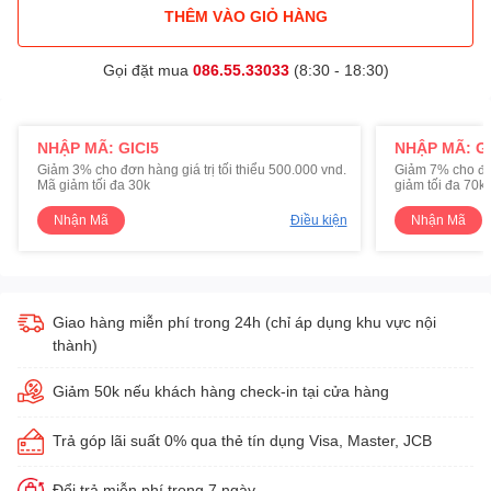
THÊM VÀO GIỎ HÀNG
Gọi đặt mua
086.55.33033
(8:30 - 18:30)
NHẬP MÃ: GICI5
NHẬP MÃ: GI
Giảm 3% cho đơn hàng giá trị tối thiểu 500.000 vnd.
Giảm 7% cho đơn 
Mã giảm tối đa 30k
giảm tối đa 70k
Nhận Mã
Điều kiện
Nhận Mã
Giao hàng miễn phí trong 24h (chỉ áp dụng khu vực nội
thành)
Giảm 50k nếu khách hàng check-in tại cửa hàng
Trả góp lãi suất 0% qua thẻ tín dụng Visa, Master, JCB
Đổi trả miễn phí trong 7 ngày