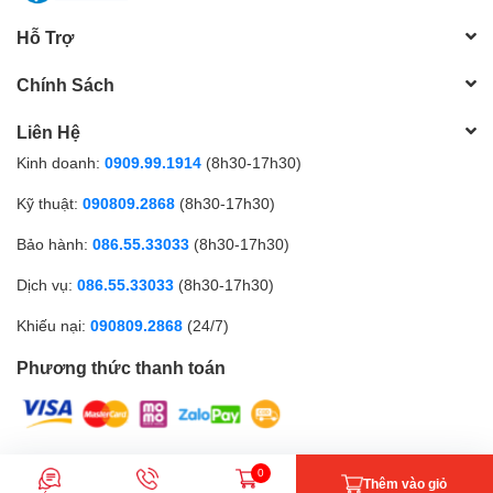
Hỗ Trợ
Chính Sách
Liên Hệ
Kinh doanh:
0909.99.1914
(8h30-17h30)
Kỹ thuật:
090809.2868
(8h30-17h30)
Bảo hành:
086.55.33033
(8h30-17h30)
Dịch vụ:
086.55.33033
(8h30-17h30)
Khiếu nại:
090809.2868
(24/7)
Phương thức thanh toán
CÔNG TY TNHH MTV GICI | Đăng ký kinh doanh số: 0317179268 |
0
Thêm vào giỏ