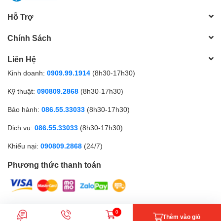
Hỗ Trợ
Chính Sách
Liên Hệ
Kinh doanh:
0909.99.1914
(8h30-17h30)
Kỹ thuật:
090809.2868
(8h30-17h30)
Bảo hành:
086.55.33033
(8h30-17h30)
Dịch vụ:
086.55.33033
(8h30-17h30)
Khiếu nại:
090809.2868
(24/7)
Phương thức thanh toán
CÔNG TY TNHH MTV GICI | Đăng ký kinh doanh số: 0317179268 |
0
Thêm vào giỏ