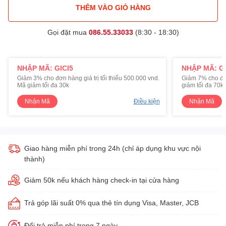
THÊM VÀO GIỎ HÀNG
Gọi đặt mua
086.55.33033
(8:30 - 18:30)
NHẬP MÃ: GICI5
NHẬP MÃ: GI
Giảm 3% cho đơn hàng giá trị tối thiểu 500.000 vnd.
Giảm 7% cho đơn 
Mã giảm tối đa 30k
giảm tối đa 70k
Nhận Mã
Điều kiện
Nhận Mã
Giao hàng miễn phí trong 24h (chỉ áp dụng khu vực nội
thành)
Giảm 50k nếu khách hàng check-in tại cửa hàng
Trả góp lãi suất 0% qua thẻ tín dụng Visa, Master, JCB
Đổi trả miễn phí trong 7 ngày