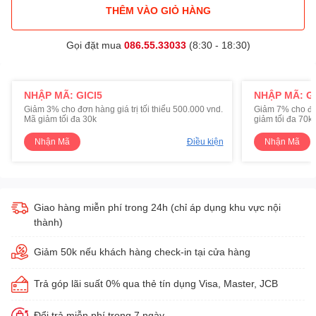
THÊM VÀO GIỎ HÀNG
Gọi đặt mua
086.55.33033
(8:30 - 18:30)
NHẬP MÃ: GICI5
NHẬP MÃ: GI
Giảm 3% cho đơn hàng giá trị tối thiểu 500.000 vnd.
Giảm 7% cho đơn 
Mã giảm tối đa 30k
giảm tối đa 70k
Nhận Mã
Điều kiện
Nhận Mã
Giao hàng miễn phí trong 24h (chỉ áp dụng khu vực nội
thành)
Giảm 50k nếu khách hàng check-in tại cửa hàng
Trả góp lãi suất 0% qua thẻ tín dụng Visa, Master, JCB
Đổi trả miễn phí trong 7 ngày