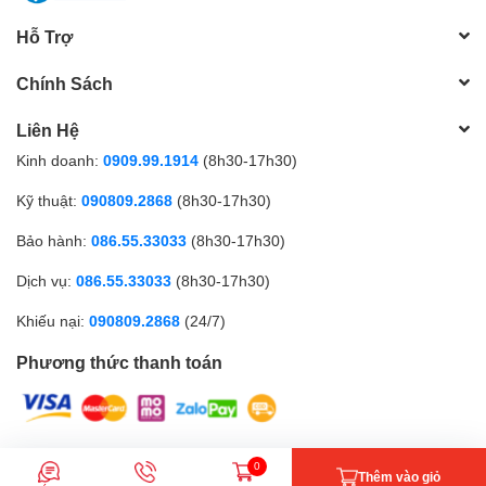
Hỗ Trợ
Chính Sách
Liên Hệ
Kinh doanh:
0909.99.1914
(8h30-17h30)
Kỹ thuật:
090809.2868
(8h30-17h30)
Bảo hành:
086.55.33033
(8h30-17h30)
Dịch vụ:
086.55.33033
(8h30-17h30)
Khiếu nại:
090809.2868
(24/7)
Phương thức thanh toán
CÔNG TY TNHH MTV GICI | Đăng ký kinh doanh số: 0317179268 |
0
Thêm vào giỏ