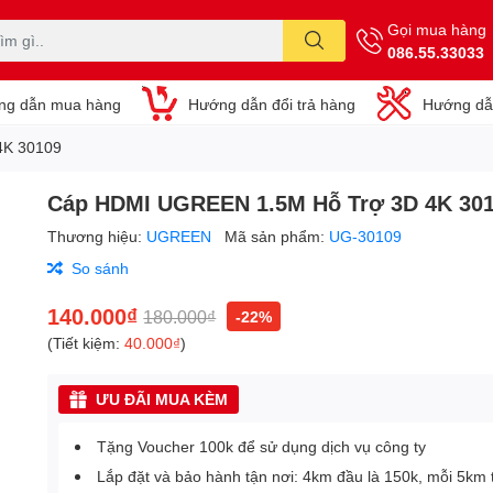
Gọi mua hàng
086.55.33033
ng dẫn mua hàng
Hướng dẫn đổi trả hàng
Hướng dẫ
4K 30109
Cáp HDMI UGREEN 1.5M Hỗ Trợ 3D 4K 30
Thương hiệu:
UGREEN
Mã sản phẩm:
UG-30109
So sánh
140.000₫
180.000₫
-22%
(Tiết kiệm:
40.000₫
)
ƯU ĐÃI MUA KÈM
Tặng Voucher 100k để sử dụng dịch vụ công ty
Lắp đặt và bảo hành tận nơi: 4km đầu là 150k, mỗi 5km 