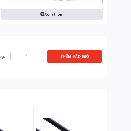
Master Audio ™
Độ phân giải
4K*2K cho phép độ phân
Xem thêm
giải video vượt xa 1080p,
hỗ trợ hiển thị thế hệ tiếp
theo sẽ cạnh tranh với hệ
thống Digital Cinema sử
dụng trong nhiều rạp chiếu
phim thương mại.
ng:
THÊM VÀO GIỎ
Xuất xứ
China
Tình trạng
Có hàng