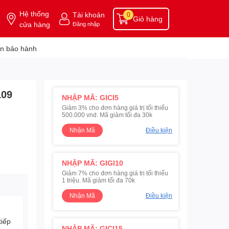
Hệ thống
Tài khoản
0
Giỏ hàng
cửa hàng
Đăng nhập
n bảo hành
109
NHẬP MÃ: GICI5
Giảm 3% cho đơn hàng giá trị tối thiểu
500.000 vnd. Mã giảm tối đa 30k
Nhận Mã
Điều kiện
NHẬP MÃ: GIGI10
Giảm 7% cho đơn hàng giá trị tối thiểu
1 triệu. Mã giảm tối đa 70k
Nhận Mã
Điều kiện
tiếp
NHẬP MÃ: GICI15