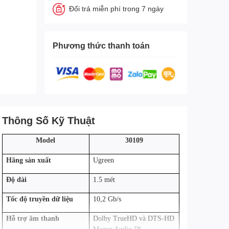
Đổi trả miễn phí trong 7 ngày
Phương thức thanh toán
Thông Số Kỹ Thuật
Model
30109
Hãng sản xuất
Ugreen
Độ dài
1.5 mét
Tốc độ truyền dữ liệu
10,2 Gb/s
Hỗ trợ âm thanh
Dolby TrueHD và DTS-HD