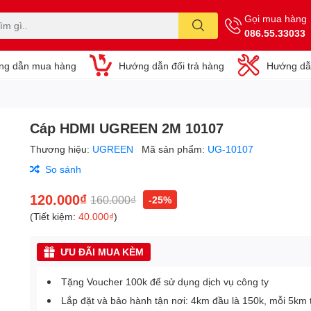
Gọi mua hàng
086.55.33033
ng dẫn mua hàng
Hướng dẫn đổi trả hàng
Hướng dẫ
Cáp HDMI UGREEN 2M 10107
Thương hiệu:
UGREEN
Mã sản phẩm:
UG-10107
So sánh
120.000₫
160.000₫
-25%
(Tiết kiệm:
40.000₫
)
ƯU ĐÃI MUA KÈM
Tặng Voucher 100k để sử dụng dịch vụ công ty
Lắp đặt và bảo hành tận nơi: 4km đầu là 150k, mỗi 5km 