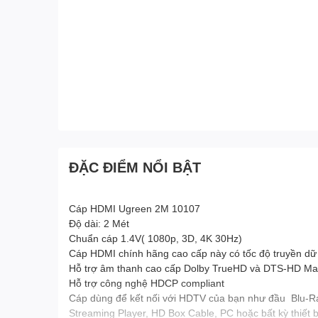
ĐẶC ĐIỂM NỔI BẬT
Cáp HDMI Ugreen 2M 10107
Độ dài: 2 Mét
Chuẩn cáp 1.4V( 1080p, 3D, 4K 30Hz)
Cáp HDMI chính hãng cao cấp này có tốc độ truyền dữ l
Hỗ trợ âm thanh cao cấp Dolby TrueHD và DTS-HD Ma
Hỗ trợ công nghệ HDCP compliant
Cáp dùng để kết nối với HDTV của bạn như đầu Blu-Ray
Streaming Player, HD Box Cable, PC hoặc bất kỳ thiết 