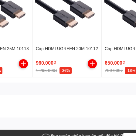
EN 25M 10113
Cáp HDMI UGREEN 20M 10112
Cáp HDMI UGR
960.000₫
650.000₫
1.295.000₫
790.000₫
%
-26%
-18%
Bạn muốn nhận khuyến mãi đặc biệt?