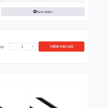
Hỗ trợ âm thanh
Dolby TrueHD và DTS-HD
Master Audio ™
Xem thêm
Độ phân giải
4K*2K cho phép độ phân
giải video vượt xa 1080p,
hỗ trợ hiển thị thế hệ tiếp
theo sẽ cạnh tranh với hệ
thống Digital Cinema sử
dụng trong nhiều rạp chiếu
ng:
THÊM VÀO GIỎ
phim thương mại.
Xuất xứ
China
Tình trạng
Có hàng