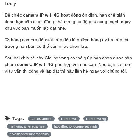
Lưu ý:
Để chiếc
camera IP wifi 4G
hoạt động ổn định, hạn chế gián
đoạn bạn cần chọn đúng nhà mạng có độ phủ sóng mạnh ngay
khu vực bạn muốn lắp đặt nhé.
03 hãng camera đề xuất trên đều là những hãng uy tín trên thị
trường nên bạn có thể cân nhắc chọn lựa.
Sau bài chia sẻ này Gici hy vọng có thể giúp bạn chọn được sản
phẩm
camera IP wifi 4G
phù hợp với nhu cầu. Nếu bạn cần đơn
vị tư vấn thi công và lắp đặt thì hãy liên hệ ngay với chúng tôi.
Tags:
cameraanninh
camerawifi
camerawifi4g
hethongcameragiamsat
lapdathethongcameraanninh
tuvanlapdatcameraanninh