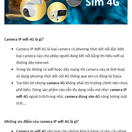
Camera IP wifi 4G là gì?
Camera IP Wifi 4G là loại camera có phương thức kết nối đặc biệt,
loại camera này cho phép người dùng kết nối bằng tín hiệu wifi và
đường dây internet.
Trong lúc không có wifi hoặc dây mạng thì camera này sẽ linh hoạt
sử dụng phương thức kết nối 4G thông qua sim có đăng ký Data.
Tuy tiện lợi nhưng
camera 4G
không phải thị trường chính nên chưa
phổ biến. Dòng sản phẩm này vẫn đa dạng mẫu mã như:
camera IP
wifi 4G
ngoài trời/trong nhà,
camera dùng sim 4G
năng lượng mặt
trời….
Những ưu điểm của camera IP wifi 4G là gì?
Camera Ip wifi 4G
phù hơp cho những khách hàng có nhu cầu dùng