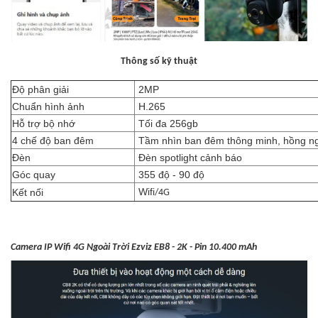
Thông số kỹ thuật
Độ phân giải
2MP
Chuẩn hình ảnh
H.265
Hỗ trợ bộ nhớ
Tối đa 256gb
4 chế độ ban đêm
Tầm nhìn ban đêm thông minh, hồng ngo
Đèn
Đèn spotlight cảnh báo
Góc quay
355 độ - 90 độ
Wifi
Kết nối
/4G
Camera IP Wifi 4G Ngoài Trời Ezviz EB8 - 2K - Pin 10.400 mAh