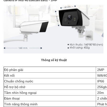
Camera IP Wifi 4G Ebitcam EB02 – 2MP
Thông số kỹ thuật
Độ phân giải
2MP
Kết nối
Wifi/4
Chuẩn chống nước
IP66
Hỗ trợ bộ nhớ
256gb
Tầm nhìn hồng ngoại
20m
Đàm thoại
2 chiề
Tính năng thông minh
Phát h