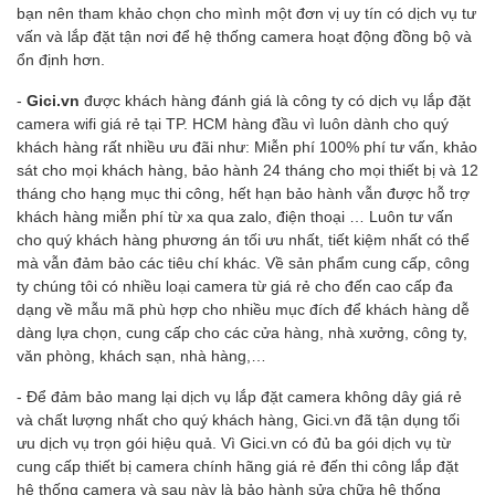
bạn nên tham khảo chọn cho mình một đơn vị uy tín có dịch vụ tư
vấn và lắp đặt tận nơi để hệ thống camera hoạt động đồng bộ và
ổn định hơn.
-
Gici.vn
được khách hàng đánh giá là công ty có dịch vụ lắp đặt
camera wifi giá rẻ tại TP. HCM hàng đầu vì luôn dành cho quý
khách hàng rất nhiều ưu đãi như: Miễn phí 100% phí tư vấn, khảo
sát cho mọi khách hàng, bảo hành 24 tháng cho mọi thiết bị và 12
tháng cho hạng mục thi công, hết hạn bảo hành vẫn được hỗ trợ
khách hàng miễn phí từ xa qua zalo, điện thoại … Luôn tư vấn
cho quý khách hàng phương án tối ưu nhất, tiết kiệm nhất có thể
mà vẫn đảm bảo các tiêu chí khác. Về sản phẩm cung cấp, công
ty chúng tôi có nhiều loại camera từ giá rẻ cho đến cao cấp đa
dạng về mẫu mã phù hợp cho nhiều mục đích để khách hàng dễ
dàng lựa chọn, cung cấp cho các cửa hàng, nhà xưởng, công ty,
văn phòng, khách sạn, nhà hàng,…
- Để đảm bảo mang lại dịch vụ lắp đặt camera không dây giá rẻ
và chất lượng nhất cho quý khách hàng, Gici.vn đã tận dụng tối
ưu dịch vụ trọn gói hiệu quả. Vì Gici.vn có đủ ba gói dịch vụ từ
cung cấp thiết bị camera chính hãng giá rẻ đến thi công lắp đặt
hệ thống camera và sau này là bảo hành sửa chữa hệ thống