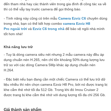
đến tham nhà hay các thành viên trong gia đình đi công tác xa về
thì có thể vẫy tay trước camera để gọi thông báo.
- Tính năng này cũng có trên mẫu
Camera Ezviz C6
chuyên dùng
trong nhà, bạn có thể kết hợp combo
camera Ezviz H8
Pro ngoài trời
và
Ezviz C6 trong nhà
để bảo vệ ngôi nhà mình
tốt hơn nhé!
Khả năng lưu trữ
- Tuy là dòng camera siêu nét nhưng 2 mẫu camera này đều áp
dụng chuẩn nén H.265, nên chỉ tốn khoảng 50% dung lượng lưu
trữ so với các dòng Camera 5Mp khác áp dụng chuẩn nén
H.264.
- Đặc biệt nếu bạn đang cần một chiếc Camera có thể lưu trữ dữ
liệu nhiều thì nên chọn camera Ezviz H8 Pro, bởi nó được trang bị
khe cắm thẻ nhớ tối đa 512 Gb. Trong khi đó Imou Cruiser 2
được trang bị khe cắm thẻ nhớ với dung lượng tối đa chỉ 256 Gb.
Giá thành sản phẩm