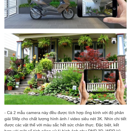
- Cả 2 mẫu camera này đều được tích hợp ống kính với độ phân
giải 5Mp cho chất lượng hình ảnh / video siêu nét 3K. Nhìn chi tiết
được các vật thể với màu sắc hết sức chân thực. Đặc biệt, kết
hợp với một số tính năng xử lý hình ảnh như DNR 3D, WDR kỹ