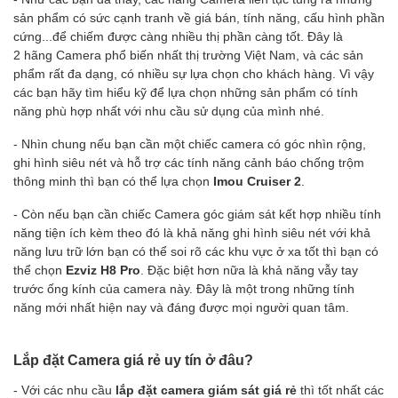
sản phẩm có sức cạnh tranh về giá bán, tính năng, cấu hình phần
cứng...để chiếm được càng nhiều thị phần càng tốt. Đây là
2 hãng Camera phổ biến nhất thị trường Việt Nam, và các sản
phẩm rất đa dạng, có nhiều sự lựa chọn cho khách hàng. Vì vậy
các bạn hãy tìm hiểu kỹ để lựa chọn những sản phẩm có tính
năng phù hợp nhất với nhu cầu sử dụng của mình nhé.
- Nhìn chung nếu bạn cần một chiếc camera có góc nhìn rộng,
ghi hình siêu nét và hỗ trợ các tính năng cảnh báo chống trộm
thông minh thì bạn có thể lựa chọn
Imou Cruiser 2
.
- Còn nếu bạn cần chiếc Camera góc giám sát kết hợp nhiều tính
năng tiện ích kèm theo đó là khả năng ghi hình siêu nét với khả
năng lưu trữ lớn bạn có thể soi rõ các khu vực ở xa tốt thì bạn có
thể chọn
Ezviz H8 Pro
. Đặc biệt hơn nữa là khả năng vẫy tay
trước ống kính của camera này. Đây là một trong những tính
năng mới nhất hiện nay và đáng được mọi người quan tâm.
Lắp đặt Camera giá rẻ uy tín ở đâu?
- Với các nhu cầu
lắp đặt camera giám sát giá rẻ
thì tốt nhất các