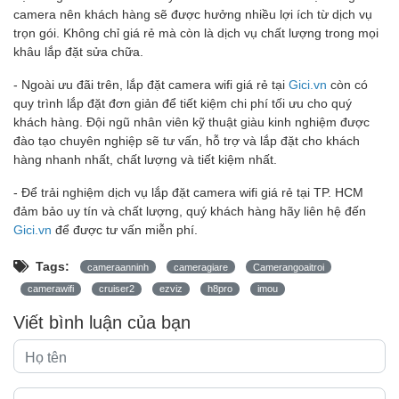
camera nên khách hàng sẽ được hưởng nhiều lợi ích từ dịch vụ
trọn gói. Không chỉ giá rẻ mà còn là dịch vụ chất lượng trong mọi
khâu lắp đặt sửa chữa.
- Ngoài ưu đãi trên, lắp đặt camera wifi giá rẻ tại
Gici.vn
còn có
quy trình lắp đặt đơn giản để tiết kiệm chi phí tối ưu cho quý
khách hàng. Đội ngũ nhân viên kỹ thuật giàu kinh nghiệm được
đào tạo chuyên nghiệp sẽ tư vấn, hỗ trợ và lắp đặt cho khách
hàng nhanh nhất, chất lượng và tiết kiệm nhất.
- Để trải nghiệm dịch vụ lắp đặt camera wifi giá rẻ tại TP. HCM
đảm bảo uy tín và chất lượng, quý khách hàng hãy liên hệ đến
Gici.vn
để được tư vấn miễn phí.
Tags:
cameraanninh
cameragiare
Camerangoaitroi
camerawifi
cruiser2
ezviz
h8pro
imou
Viết bình luận của bạn