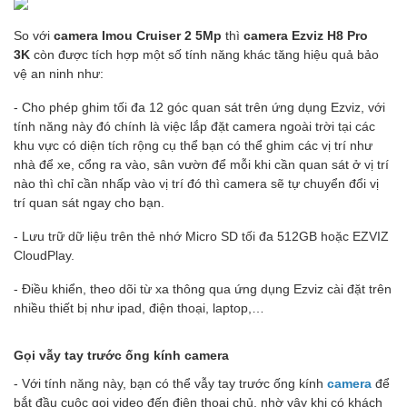
So với
camera Imou Cruiser 2 5Mp
thì
camera Ezviz H8 Pro
3K
còn được tích hợp một số tính năng khác tăng hiệu quả bảo
vệ an ninh như:
- Cho phép ghim tối đa 12 góc quan sát trên ứng dụng Ezviz, với
tính năng này đó chính là việc lắp đặt camera ngoài trời tại các
khu vực có diện tích rộng cụ thể bạn có thể ghim các vị trí như
nhà để xe, cổng ra vào, sân vườn để mỗi khi cần quan sát ở vị trí
nào thì chỉ cần nhấp vào vị trí đó thì camera sẽ tự chuyển đổi vị
trí quan sát ngay cho bạn.
- Lưu trữ dữ liệu trên thẻ nhớ Micro SD tối đa 512GB hoặc EZVIZ
CloudPlay.
- Điều khiển, theo dõi từ xa thông qua ứng dụng Ezviz cài đặt trên
nhiều thiết bị như ipad, điện thoại, laptop,…
Gọi vẫy tay trước ống kính camera
- Với tính năng này, bạn có thể vẫy tay trước ống kính
camera
để
bắt đầu cuộc gọi video đến điện thoại chủ, nhờ vậy khi có khách