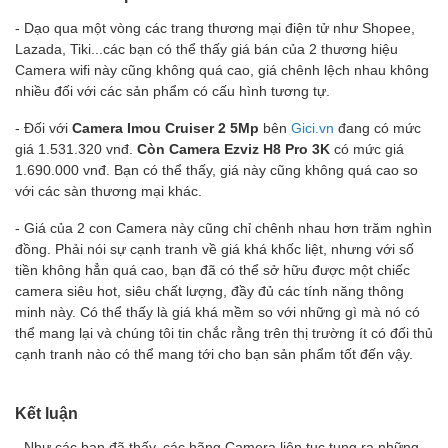
- Dạo qua một vòng các trang thương mại điện tử như Shopee,
Lazada, Tiki...các bạn có thể thấy giá bán của 2 thương hiệu
Camera wifi này cũng không quá cao, giá chênh lệch nhau không
nhiều đối với các sản phẩm có cấu hình tương tự.
- Đối với
Camera Imou Cruiser 2 5Mp
bên
Gici.vn
đang có mức
giá 1.531.320 vnđ.
Còn Camera Ezviz H8 Pro 3K
có mức giá
1.690.000 vnđ. Bạn có thể thấy, giá này cũng không quá cao so
với các sàn thương mại khác.
- Giá của 2 con Camera này cũng chỉ chênh nhau hơn trăm nghìn
đồng. Phải nói sự cạnh tranh về giá khá khốc liệt, nhưng với số
tiền không hẳn quá cao, bạn đã có thể sở hữu được một chiếc
camera siêu hot, siêu chất lượng, đầy đủ các tính năng thông
minh này. Có thể thấy là giá khá mềm so với những gì mà nó có
thể mang lại và chúng tôi tin chắc rằng trên thị trường ít có đối thủ
cạnh tranh nào có thể mang tới cho bạn sản phẩm tốt đến vậy.
Kết luận
- Như các bạn đã thấy, các hãng Camera liên tục tung ra những