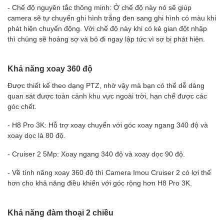
- Chế độ nguyên tắc thông minh: Ở chế độ này nó sẽ giúp
camera sẽ tự chuyển ghi hình trắng đen sang ghi hình có màu khi
phát hiện chuyển động. Với chế độ này khi có kẻ gian đột nhập
thì chúng sẽ hoảng sợ và bỏ đi ngay lập tức vì sợ bị phát hiện.
Khả năng xoay 360 độ
Được thiết kế theo dạng PTZ, nhờ vậy mà bạn có thể dễ dàng
quan sát được toàn cảnh khu vực ngoài trời, hạn chế được các
góc chết.
- H8 Pro 3K: Hỗ trợ xoay chuyển với góc xoay ngang 340 độ và
xoay dọc là 80 độ.
- Cruiser 2 5Mp: Xoay ngang 340 độ và xoay dọc 90 độ.
- Về tính năng xoay 360 độ thì Camera Imou Cruiser 2 có lợi thế
hơn cho khả năng điều khiển với góc rộng hơn H8 Pro 3K.
Khả năng đàm thoại 2 chiều