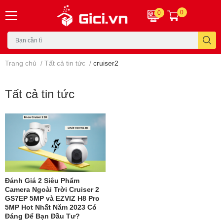
0
0
Trang chủ
/
Tất cả tin tức
/
cruiser2
Tất cả tin tức
Đánh Giá 2 Siêu Phẩm
Camera Ngoài Trời Cruiser 2
GS7EP 5MP và EZVIZ H8 Pro
5MP Hot Nhất Năm 2023 Có
Đáng Để Bạn Đầu Tư?