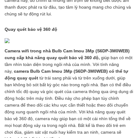
camera này, đó chính là những tên trộm sẽ không biết được âm
thanh được phát ra từ đâu, tạo tâm lý hoang mang cho chúng và
chúng sẽ tự động rút lui.
Quay quét bảo vệ 360 độ
Camera wifi trong nhà Bulb Cam Imou 3Mp (S6DP-3M0WEB)
cung cấp khả năng quay quét bảo vệ 360 độ
,
giúp bạn có một
tầm nhìn toàn diện trong ngôi nhà của mình. Với tính năng
này,
camera Bulb Cam Imou 3Mp (S6DP-3M0WEB) có thể tự
động quay quét
từ trái sang phải và từ trên xuống dưới, giúp
bạn không bỏ sót bất kỳ góc nào trong ngôi nhà. Bạn có thể điều
chỉnh tốc độ quay và góc quét của camera thông qua ứng dụng di
động hoặc trên máy tính. Điều này cho phép bạn tùy chỉnh
camera để theo dõi các khu vực cần thiết hoặc theo dõi chuyển
động xung quanh ngôi nhà của mình. Với khả năng quay quét
bảo vệ 360 độ, camera này giúp bạn có một cái nhìn tổng thể về
mọi hoạt động xảy ra trong ngôi nhà. Bất kể là theo dõi trẻ em
chơi đùa, giám sát vật nuôi hay kiểm tra an ninh, camera sẽ