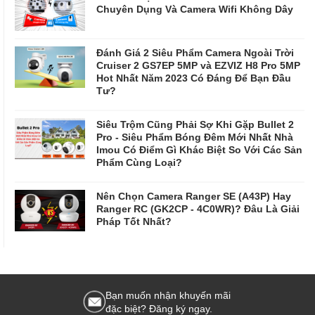
Chuyên Dụng Và Camera Wifi Không Dây
Đánh Giá 2 Siêu Phẩm Camera Ngoài Trời
Cruiser 2 GS7EP 5MP và EZVIZ H8 Pro 5MP
Hot Nhất Năm 2023 Có Đáng Để Bạn Đầu
Tư?
Siêu Trộm Cũng Phải Sợ Khi Gặp Bullet 2
Pro - Siêu Phẩm Bóng Đêm Mới Nhất Nhà
Imou Có Điểm Gì Khác Biệt So Với Các Sản
Phẩm Cùng Loại?
Nên Chọn Camera Ranger SE (A43P) Hay
Ranger RC (GK2CP - 4C0WR)? Đâu Là Giải
Pháp Tốt Nhất?
Bạn muốn nhận khuyến mãi
đặc biệt? Đăng ký ngay.