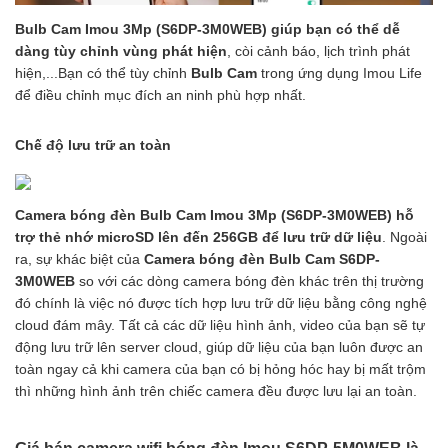
Bulb Cam Imou 3Mp (S6DP-3M0WEB) giúp b
ạn có thể dễ
dàng tùy chỉnh vùng phát hiện
, còi cảnh báo, lịch trình phát
hiện,...Bạn có thể tùy chỉnh
Bulb Cam
trong ứng dụng Imou Life
để điều chỉnh mục đích an ninh phù hợp nhất.
Chế độ lưu trữ an toàn
Camera bóng đèn Bulb Cam Imou 3Mp (S6DP-3M0WEB) hỗ
trợ thẻ nhớ microSD lên đến 256GB để lưu trữ dữ liệu
. Ngoài
ra, sự khác biệt của
Camera bóng đèn Bulb Cam
S6DP-
3M0WEB
so với các dòng camera bóng đèn khác trên thị trường
đó chính là việc nó được tích hợp lưu trữ dữ liệu bằng công nghệ
cloud đám mây. Tất cả các dữ liệu hình ảnh, video của bạn sẽ tự
động lưu trữ lên server cloud, giúp dữ liệu của bạn luôn được an
toàn ngay cả khi camera của bạn có bị hỏng hóc hay bị mất trộm
thì những hình ảnh trên chiếc camera đều được lưu lại an toàn.