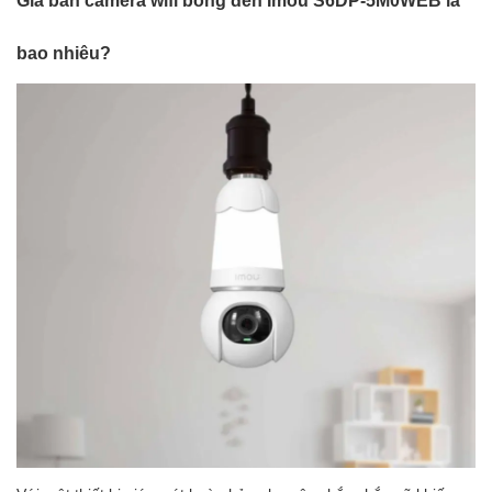
Giá bán camera wifi bóng đèn Imou S6DP-5M0WEB là
bao nhiêu?