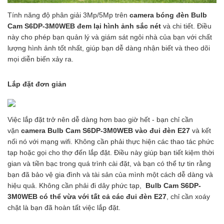
Tính năng độ phân giải 3Mp/5Mp trên
camera bóng đèn Bulb
Cam S6DP-3M0WEB đem lại hình ảnh sắc nét
và chi tiết. Điều
này cho phép bạn quản lý và giám sát ngôi nhà của bạn với chất
lượng hình ảnh tốt nhất, giúp bạn dễ dàng nhận biết và theo dõi
mọi diễn biến xảy ra.
Lắp đặt đơn giản
Việc lắp đặt trở nên dễ dàng hơn bao giờ hết - bạn chỉ cần
vặn
camera Bulb Cam S6DP-3M0WEB vào đui đèn E27
và kết
nối nó với mạng wifi. Không cần phải thực hiện các thao tác phức
tạp hoặc gọi cho thợ đến lắp đặt. Điều này giúp bạn tiết kiệm thời
gian và tiền bạc trong quá trình cài đặt, và bạn có thể tự tin rằng
bạn đã bảo vệ gia đình và tài sản của mình một cách dễ dàng và
hiệu quả. Không cần phải đi dây phức tạp,
Bulb Cam S6DP-
3M0WEB có thể vừa với tất cả các đui đèn E27
, chỉ cần xoáy
chặt là bạn đã hoàn tất việc lắp đặt.