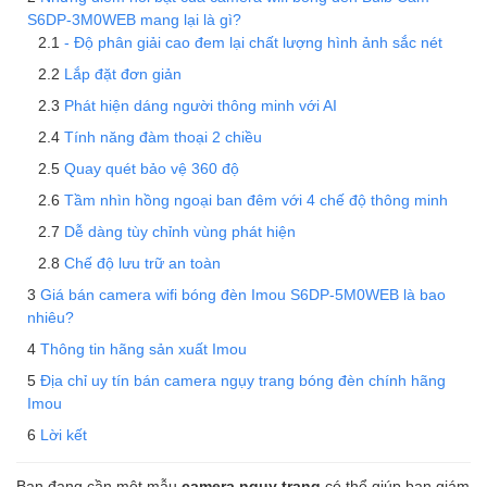
S6DP-3M0WEB mang lại là gì?
- Độ phân giải cao đem lại chất lượng hình ảnh sắc nét
Lắp đặt đơn giản
Phát hiện dáng người thông minh với AI
Tính năng đàm thoại 2 chiều
Quay quét bảo vệ 360 độ
Tầm nhìn hồng ngoại ban đêm với 4 chế độ thông minh
Dễ dàng tùy chỉnh vùng phát hiện
Chế độ lưu trữ an toàn
Giá bán camera wifi bóng đèn Imou S6DP-5M0WEB là bao
nhiêu?
Thông tin hãng sản xuất Imou
Địa chỉ uy tín bán camera ngụy trang bóng đèn chính hãng
Imou
Lời kết
Bạn đang cần một mẫu
camera ngụy trang
có thể giúp bạn giám