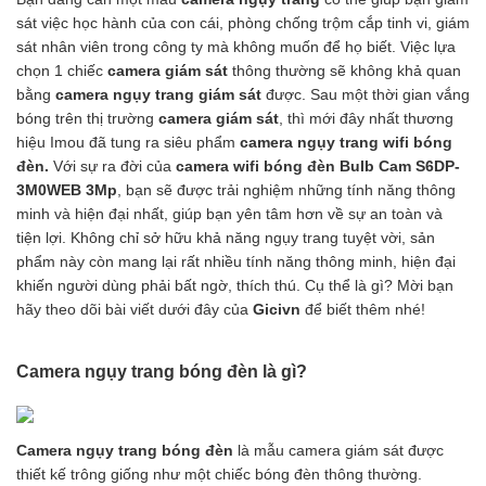
sát việc học hành của con cái, phòng chống trộm cắp tinh vi, giám
sát nhân viên trong công ty mà không muốn để họ biết. Việc lựa
chọn 1 chiếc
camera giám sát
thông thường sẽ không khả quan
bằng
camera ngụy trang giám sát
được. Sau một thời gian vắng
bóng trên thị trường
camera giám sát
,
thì mới đây nhất thương
hiệu Imou đã tung ra siêu phẩm
camera ngụy trang wifi bóng
đèn
.
Với sự ra đời của
camera wifi bóng đèn Bulb Cam S6DP-
3M0WEB 3Mp
, bạn sẽ được trải nghiệm những tính năng thông
minh và hiện đại nhất, giúp bạn yên tâm hơn về sự an toàn và
tiện lợi. Không chỉ sở hữu khả năng ngụy trang tuyệt vời, sản
phẩm này còn mang lại rất nhiều tính năng thông minh, hiện đại
khiến người dùng phải bất ngờ, thích thú. Cụ thể là gì? Mời bạn
hãy theo dõi bài viết dưới đây của
Gicivn
để biết thêm nhé!
Camera ngụy trang bóng đèn là gì?
Camera ngụy trang bóng đèn
là
mẫu camera giám sát được
thiết kế trông giống như một chiếc bóng đèn thông thường.