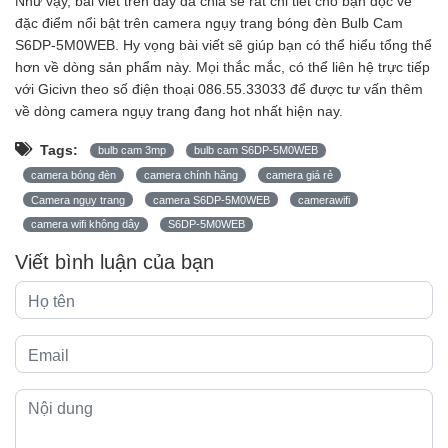
Như vậy, bài viết trên đây đã chia sẻ rất chi tiết cho bạn đọc về
đặc điểm nổi bật trên
camera ngụy trang bóng đèn Bulb Cam
S6DP-5M0WEB
. Hy vọng bài viết sẽ giúp bạn có thể hiểu tổng thể
hơn về dòng sản phẩm này. Mọi thắc mắc, có thể liên hệ trực tiếp
với
Gicivn
theo số điện thoại 086.55.33033 để được tư vấn thêm
về dòng camera ngụy trang đang hot nhất hiện nay.
Tags:
bulb cam 3mp
bulb cam S6DP-5M0WEB
camera bóng đèn
camera chính hãng
camera giá rẻ
Camera ngụy trang
camera S6DP-5M0WEB
camerawifi
camera wifi không dây
S6DP-5M0WEB
Viết bình luận của bạn