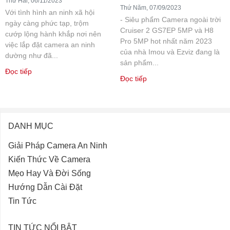
Thứ Hai, 06/11/2023
Thứ Năm, 07/09/2023
Với tình hình an ninh xã hội
- Siêu phẩm Camera ngoài trời
ngày càng phức tạp, trộm
Cruiser 2 GS7EP 5MP và H8
cướp lộng hành khắp nơi nên
Pro 5MP hot nhất năm 2023
việc lắp đặt camera an ninh
của nhà Imou và Ezviz đang là
dường như đã...
sản phẩm...
Đọc tiếp
Đọc tiếp
DANH MỤC
Giải Pháp Camera An Ninh
Kiến Thức Về Camera
Mẹo Hay Và Đời Sống
Hướng Dẫn Cài Đặt
Tin Tức
TIN TỨC NỔI BẬT