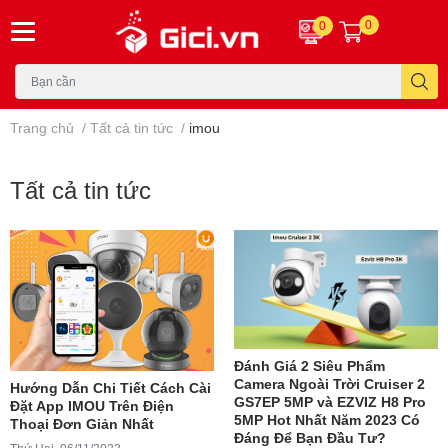
0
0
Trang chủ
/
Tất cả tin tức
/
imou
Tất cả tin tức
Đánh Giá 2 Siêu Phẩm
Camera Ngoài Trời Cruiser 2
Hướng Dẫn Chi Tiết Cách Cài
GS7EP 5MP và EZVIZ H8 Pro
Đặt App IMOU Trên Điện
5MP Hot Nhất Năm 2023 Có
Thoại Đơn Giản Nhất
Đáng Để Bạn Đầu Tư?