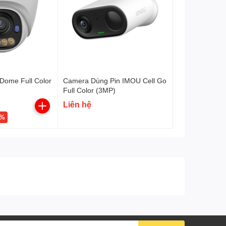
Mạng
Lan
Wifi: Tích hợp Wifi 6
(2.4GHz)
Có
Onvif
Phát hiện chuyển động.
Tính năng
Dome Full Color
Camera Dùng Pin IMOU Cell Go
Full Color (3MP)
Phát hiện con người
Liên hệ
và thú cưng.
2%
Theo dõi thông minh.
Chống nước, chống
Không
phá hoại
Nguồn
DC12V 1A, điện năng tiêu
thụ <6.2W