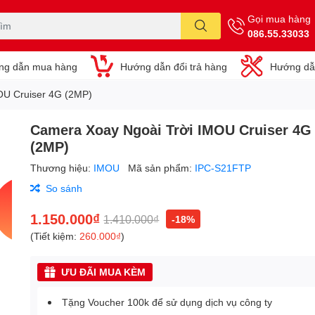
Gọi mua hàng
086.55.33033
ng dẫn mua hàng
Hướng dẫn đổi trả hàng
Hướng dẫ
OU Cruiser 4G (2MP)
Camera Xoay Ngoài Trời IMOU Cruiser 4G
(2MP)
Thương hiệu:
IMOU
Mã sản phẩm:
IPC-S21FTP
So sánh
1.150.000₫
1.410.000₫
-18%
(Tiết kiệm:
260.000₫
)
ƯU ĐÃI MUA KÈM
Tặng Voucher 100k để sử dụng dịch vụ công ty