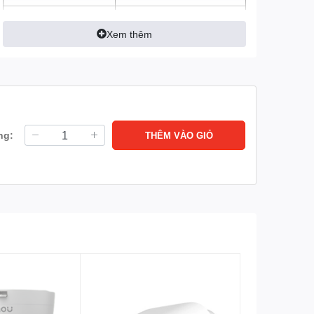
Tầm nhìn ban đêm
Chế độ ngày đêm(ICR),
chống ngược sáng DWDR,
Xem thêm
tự động cân bằng trắng
(AWB), tự động bù tín hiệu
ảnh (AGC), bù sáng
(BLC), Chống nhiễu (3D-
DNR)
Chế độ ban đêm thông
ng:
THÊM VÀO GIỎ
minh với 4 chế độ sáng:
Tự động, Full Color, hồng
ngoại 30m
Cảm biến hình ảnh
1/2.9” CMOS
Lưu trữ
Hỗ trợ tối đa thẻ
nhớ MicroSD 256GB
Loa, mic (Đàm thoại 2
Tích hợp
chiều)
Có ( ngang 0-355°, dọc 0-
Hỗ trợ xoay
90°)