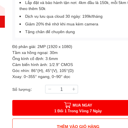
Lắp đặt và bảo hành tận nơi: 4km đầu là 150k, mỗi 5km 
theo thêm 50k
Dịch vụ lưu qua cloud 30 ngày: 199k/tháng
Giảm 20% thẻ nhớ khi mua kèm camera
Tặng chân đế chuyên dụng
Độ phân giải: 2MP (1920 x 1080)
Tầm xa hồng ngoại: 30m
Ống kính cố định: 3.6mm
Cảm biến hình ảnh: 1/2.9” CMOS
Góc nhìn: 86°(H), 45°(V), 105°(D)
Xoay: 0~355° ngang, 0~90° dọc
Số lượng:
MUA NGAY
1 Đổi 1 Trong Vòng 7 Ngày
THÊM VÀO GIỎ HÀNG