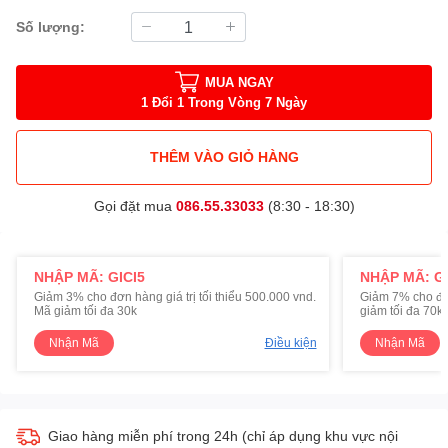
Số lượng:
MUA NGAY
1 Đổi 1 Trong Vòng 7 Ngày
THÊM VÀO GIỎ HÀNG
Gọi đặt mua
086.55.33033
(8:30 - 18:30)
NHẬP MÃ: GICI5
NHẬP MÃ: GI
Giảm 3% cho đơn hàng giá trị tối thiểu 500.000 vnd.
Giảm 7% cho đơn 
Mã giảm tối đa 30k
giảm tối đa 70k
Nhận Mã
Điều kiện
Nhận Mã
Giao hàng miễn phí trong 24h (chỉ áp dụng khu vực nội