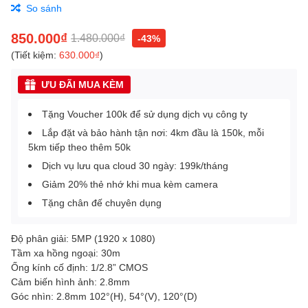
So sánh
850.000₫
1.480.000₫
-43%
(Tiết kiệm:
630.000₫
)
ƯU ĐÃI MUA KÈM
Tặng Voucher 100k để sử dụng dịch vụ công ty
Lắp đặt và bảo hành tận nơi: 4km đầu là 150k, mỗi
5km tiếp theo thêm 50k
Dịch vụ lưu qua cloud 30 ngày: 199k/tháng
Giảm 20% thẻ nhớ khi mua kèm camera
Tặng chân đế chuyên dụng
Độ phân giải: 5MP (1920 x 1080)
Tầm xa hồng ngoại: 30m
Ống kính cố định: 1/2.8” CMOS
Cảm biến hình ảnh: 2.8mm
Góc nhìn: 2.8mm 102°(H), 54°(V), 120°(D)