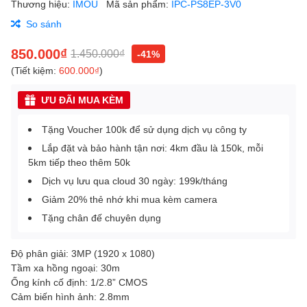
Thương hiệu:
IMOU
Mã sản phẩm:
IPC-PS8EP-3V0
So sánh
850.000₫
1.450.000₫
-41%
(Tiết kiệm:
600.000₫
)
ƯU ĐÃI MUA KÈM
Tặng Voucher 100k để sử dụng dịch vụ công ty
Lắp đặt và bảo hành tận nơi: 4km đầu là 150k, mỗi
5km tiếp theo thêm 50k
Dịch vụ lưu qua cloud 30 ngày: 199k/tháng
Giảm 20% thẻ nhớ khi mua kèm camera
Tặng chân đế chuyên dụng
Độ phân giải: 3MP (1920 x 1080)
Tầm xa hồng ngoại: 30m
Ống kính cố định: 1/2.8” CMOS
Cảm biến hình ảnh: 2.8mm