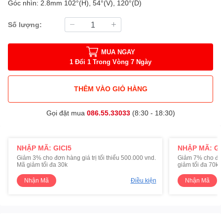
Góc nhìn: 2.8mm 102°(H), 54°(V), 120°(D)
Số lượng:
MUA NGAY
1 Đổi 1 Trong Vòng 7 Ngày
THÊM VÀO GIỎ HÀNG
Gọi đặt mua
086.55.33033
(8:30 - 18:30)
NHẬP MÃ: GICI5
NHẬP MÃ: GI
Giảm 3% cho đơn hàng giá trị tối thiểu 500.000 vnd.
Giảm 7% cho đơn 
Mã giảm tối đa 30k
giảm tối đa 70k
Nhận Mã
Điều kiện
Nhận Mã