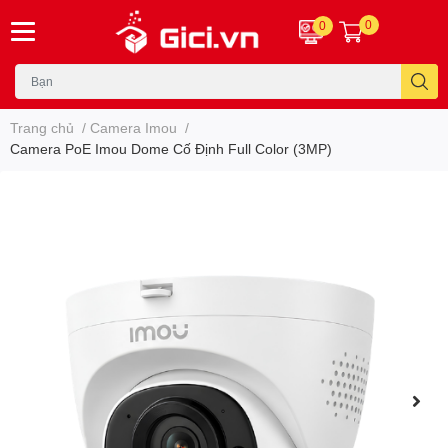
0
0
Trang chủ
/
Camera Imou
/
Camera PoE Imou Dome Cố Định Full Color (3MP)