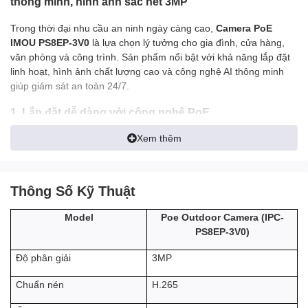
thông minh, hình ảnh sắc nét 3MP
Trong thời đại nhu cầu an ninh ngày càng cao,
Camera PoE
IMOU PS8EP-3V0
là lựa chọn lý tưởng cho gia đình, cửa hàng,
văn phòng và công trình. Sản phẩm nổi bật với khả năng lắp đặt
linh hoạt, hình ảnh chất lượng cao và công nghệ AI thông minh
giúp giám sát an toàn 24/7.
1. Lắp đặt dễ dàng với công nghệ PoE
Xem thêm
Camera IMOU PS8EP-3V0 hỗ trợ
PoE (Power over Ethernet)
kết
hợp nguồn DC 12V truyền thống, giúp việc thi công trở nên đơn
Thông Số Kỹ Thuật
giản hơn. Chỉ cần một dây mạng duy nhất vừa truyền dữ liệu vừa
cấp nguồn, tiết kiệm chi phí và thời gian lắp đặt.
Poe Outdoor Camera (
IPC-
Model
PS8EP-3V0
)
2. Hình ảnh sắc nét với độ phân giải 3MP
3MP
Độ phân giải
H.265
Chuẩn nén
Sở hữu cảm biến 3MP, camera mang đến chất lượng hình ảnh rõ
ràng, chi tiết, giúp bạn dễ dàng quan sát mọi hoạt động trong khu