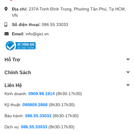
Địa chỉ:
237A Trịnh Đình Trọng, Phường Tân Phú, Tp.HCM,
VN
Số điện thoại:
086.55.33033
Camera hỗ trợ nhiều hình thức lưu trữ linh hoạt:
Email:
info@gici.vn
- Cloud IMOU
- Thẻ nhớ MicroSD (tối đa 512GB)
Hỗ Trợ
- NVR
Giúp người dùng dễ dàng quản lý và truy xuất video mọi lúc.
Chính Sách
9. Tương thích Google Assistant & Alexa
Liên Hệ
Kinh doanh:
0909.99.1914
(8h30-17h30)
Kỹ thuật:
090809.2868
(8h30-17h30)
IMOU PS8EP-3V0 có thể kết nối với
Google Assistant và
Amazon Alexa
, cho phép điều khiển bằng giọng nói đơn giản,
Bảo hành:
086.55.33033
(8h30-17h30)
nâng cao trải nghiệm sử dụng thông minh.
Dịch vụ:
086.55.33033
(8h30-17h30)
10. Chuẩn chống nước IP67 bền bỉ