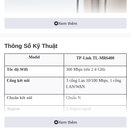
Xem thêm
Thông Số Kỹ Thuật
Model
TP-Link TL-MR6400
Tốc độ Wifi
300 Mbps trên 2.4 GHz
Không yêu cầu cấu hình, chỉ đơn
Cổng kết nối
3 cổng Lan 10/100 Mbps, 1 cổng
LAN/WAN
giản cắm và sử dụng
Chuẩn kết nối
Chuẩn N
Angten
2 Angten ngoài
Hỗ trợ sim
Hỗ trợ sim đa dạng
Xem thêm