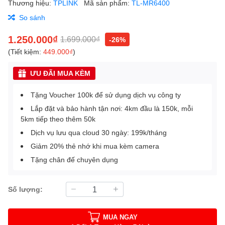
Thương hiệu:
TPLINK
Mã sản phẩm:
TL-MR6400
So sánh
1.250.000₫
1.699.000₫
-26%
(Tiết kiệm:
449.000₫
)
ƯU ĐÃI MUA KÈM
Tặng Voucher 100k để sử dụng dịch vụ công ty
Lắp đặt và bảo hành tận nơi: 4km đầu là 150k, mỗi
5km tiếp theo thêm 50k
Dịch vụ lưu qua cloud 30 ngày: 199k/tháng
Giảm 20% thẻ nhớ khi mua kèm camera
Tặng chân đế chuyên dụng
Số lượng:
MUA NGAY