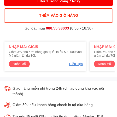
1 Đổi 1 Trong Vòng 7 Ngày
THÊM VÀO GIỎ HÀNG
Gọi đặt mua
086.55.33033
(8:30 - 18:30)
NHẬP MÃ: GICI5
NHẬP MÃ: GI
Giảm 3% cho đơn hàng giá trị tối thiểu 500.000 vnd.
Giảm 7% cho đơn 
Mã giảm tối đa 30k
giảm tối đa 70k
Nhận Mã
Điều kiện
Nhận Mã
Giao hàng miễn phí trong 24h (chỉ áp dụng khu vực nội
thành)
Giảm 50k nếu khách hàng check-in tại cửa hàng
Trả góp lãi suất 0% qua thẻ tín dụng Visa, Master, JCB