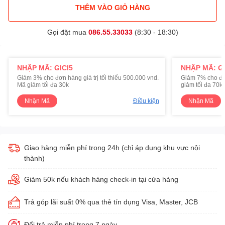
THÊM VÀO GIỎ HÀNG
Gọi đặt mua
086.55.33033
(8:30 - 18:30)
NHẬP MÃ: GICI5
NHẬP MÃ: GI
Giảm 3% cho đơn hàng giá trị tối thiểu 500.000 vnd.
Giảm 7% cho đơn 
Mã giảm tối đa 30k
giảm tối đa 70k
Nhận Mã
Điều kiện
Nhận Mã
Giao hàng miễn phí trong 24h (chỉ áp dụng khu vực nội
thành)
Giảm 50k nếu khách hàng check-in tại cửa hàng
Trả góp lãi suất 0% qua thẻ tín dụng Visa, Master, JCB
Đổi trả miễn phí trong 7 ngày