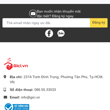
Thiết lập dễ dàng và nhanh chóng
Bạn muốn nhận khuyến mãi
với cấu hình định sẵn
đặc biệt? Đăng ký ngay.
Đăng ký
Kết nối sẵn sàng từ cài đặt gốc giúp việc thiết lập MW3 trở nên dễ
dàng, cho phép bạn thoát khỏi gánh nặng của kết nối cáp.
Địa chỉ:
237A Trịnh Đình Trọng, Phường Tân Phú, Tp.HCM,
VN
Số điện thoại:
086.55.33033
Email:
info@gici.vn