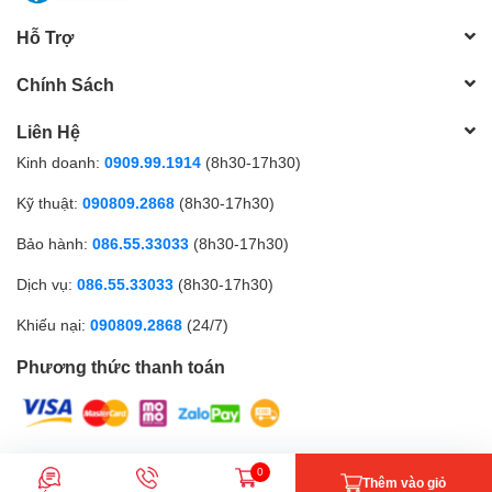
Hỗ Trợ
Chính Sách
Liên Hệ
Kinh doanh:
0909.99.1914
(8h30-17h30)
Kỹ thuật:
090809.2868
(8h30-17h30)
Bảo hành:
086.55.33033
(8h30-17h30)
Dịch vụ:
086.55.33033
(8h30-17h30)
Khiếu nại:
090809.2868
(24/7)
Phương thức thanh toán
CÔNG TY TNHH MTV GICI | Đăng ký kinh doanh số: 0317179268 |
0
Thêm vào giỏ