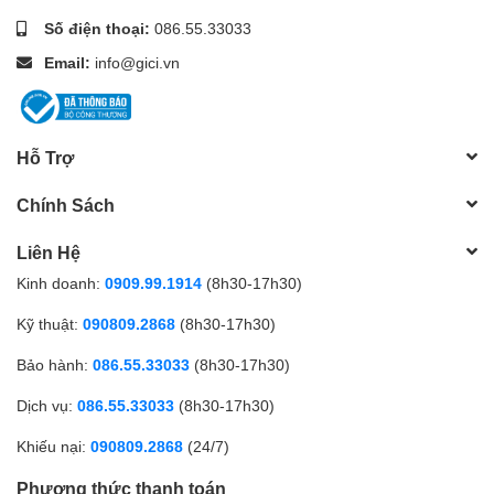
Chia sẻ USB – 1 cổng USB 3.0 port cho
Số điện thoại:
086.55.33033
phép chia sẻ media dễ dàng và tạo cloud
Email:
info@gici.vn
riêng.
Dễ Dàng Cài Đặt – Cài đặt router trong
vài phút qua ứng dụng Tether.
Hỗ Trợ
Chính Sách
Liên Hệ
Kinh doanh:
0909.99.1914
(8h30-17h30)
Kỹ thuật:
090809.2868
(8h30-17h30)
Bảo hành:
086.55.33033
(8h30-17h30)
Dịch vụ:
086.55.33033
(8h30-17h30)
Khiếu nại:
090809.2868
(24/7)
Phương thức thanh toán