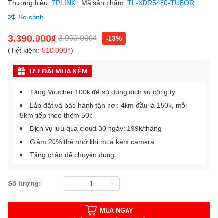
Thương hiệu:
TPLINK
Mã sản phẩm:
TL-XDR5480-TUBOR
So sánh
3.390.000₫
3.900.000₫
-13%
(Tiết kiệm:
510.000₫
)
ƯU ĐÃI MUA KÈM
Tặng Voucher 100k để sử dụng dịch vụ công ty
Lắp đặt và bảo hành tận nơi: 4km đầu là 150k, mỗi
5km tiếp theo thêm 50k
Dịch vụ lưu qua cloud 30 ngày: 199k/tháng
Giảm 20% thẻ nhớ khi mua kèm camera
Tặng chân đế chuyên dụng
Số lượng:
MUA NGAY