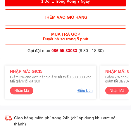
1 Đổi 1 Trong Vòng 7 Ngày
THÊM VÀO GIỎ HÀNG
MUA TRẢ GÓP
Duyệt hồ sơ trong 5 phút
Gọi đặt mua
086.55.33033
(8:30 - 18:30)
NHẬP MÃ: GICI5
NHẬP MÃ: GI
Giảm 3% cho đơn hàng giá trị tối thiểu 500.000 vnd.
Giảm 7% cho đơn 
Mã giảm tối đa 30k
giảm tối đa 70k
Nhận Mã
Điều kiện
Nhận Mã
Giao hàng miễn phí trong 24h (chỉ áp dụng khu vực nội
thành)