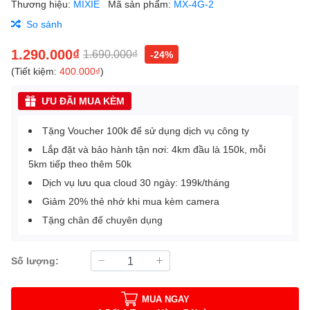
Thương hiệu:
MIXIE
Mã sản phẩm:
MX-4G-2
So sánh
1.290.000₫
1.690.000₫
-24%
(Tiết kiệm:
400.000₫
)
ƯU ĐÃI MUA KÈM
Tặng Voucher 100k để sử dụng dịch vụ công ty
Lắp đặt và bảo hành tận nơi: 4km đầu là 150k, mỗi
5km tiếp theo thêm 50k
Dịch vụ lưu qua cloud 30 ngày: 199k/tháng
Giảm 20% thẻ nhớ khi mua kèm camera
Tặng chân đế chuyên dụng
Số lượng:
MUA NGAY