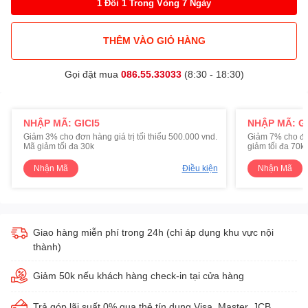
1 Đổi 1 Trong Vòng 7 Ngày
THÊM VÀO GIỎ HÀNG
Gọi đặt mua
086.55.33033
(8:30 - 18:30)
NHẬP MÃ: GICI5
NHẬP MÃ: GI
Giảm 3% cho đơn hàng giá trị tối thiểu 500.000 vnd.
Giảm 7% cho đơn 
Mã giảm tối đa 30k
giảm tối đa 70k
Nhận Mã
Điều kiện
Nhận Mã
Giao hàng miễn phí trong 24h (chỉ áp dụng khu vực nội
thành)
Giảm 50k nếu khách hàng check-in tại cửa hàng
Trả góp lãi suất 0% qua thẻ tín dụng Visa, Master, JCB