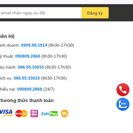
Đăng ký
iên Hệ
inh doanh:
0909.99.1914
(8h30-17h30)
ỹ thuật:
090809.2868
(8h30-17h30)
ảo hành:
086.55.33033
(8h30-17h30)
ịch vụ:
086.55.33033
(8h30-17h30)
hiếu nại:
090809.2868
(24/7)
hương thức thanh toán