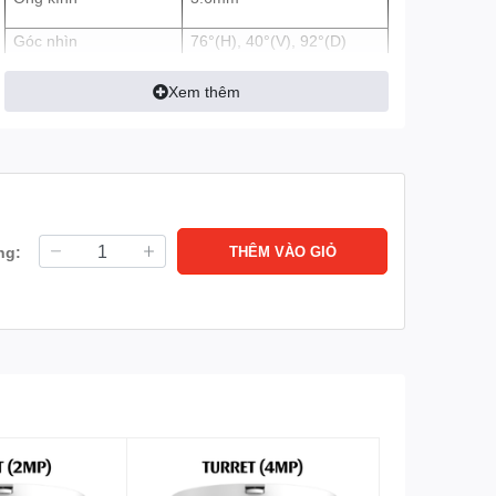
Góc nhìn
76°(H), 40°(V), 92°(D)
Tầm nhìn ban đêm
Tầm xa hồng ngoại 30m
Xem thêm
với công nghệ hồng ngoại
thông minh
Cảm biến hình ảnh
1/2.8” CMOS
Lưu trữ
Hỗ trợ tối đa thẻ
nhớ MicroSD 256GB
ng:
THÊM VÀO GIỎ
Loa, mic (Đàm thoại 2
Tích hợp
chiều)
Không
Hỗ trợ xoay
Mạng
Lan
Wifi: Tích hợp Wifi 6
(2.4GHz)
Có
Onvif