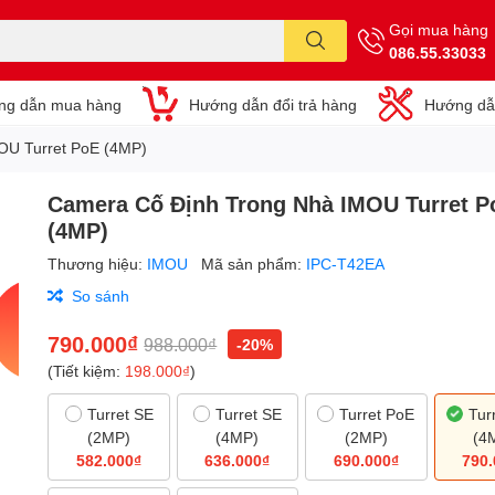
Gọi mua hàng
086.55.33033
ng dẫn mua hàng
Hướng dẫn đổi trả hàng
Hướng dẫ
OU Turret PoE (4MP)
Camera Cố Định Trong Nhà IMOU Turret P
(4MP)
Thương hiệu:
IMOU
Mã sản phẩm:
IPC-T42EA
So sánh
790.000₫
988.000₫
-20%
(Tiết kiệm:
198.000₫
)
Turret SE
Turret SE
Turret PoE
Tur
(2MP)
(4MP)
(2MP)
(4
582.000₫
636.000₫
690.000₫
790.