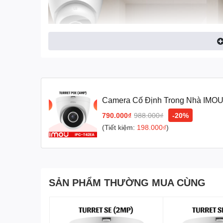
Camera Cố Định Trong Nhà IMOU
(4MP)
790.000₫
988.000₫
-20%
(Tiết kiệm:
198.000₫
)
SẢN PHẨM THƯỜNG MUA CÙNG
Imou Turret PoE 4Mp (T42EA) được trang bị cảm biến hì