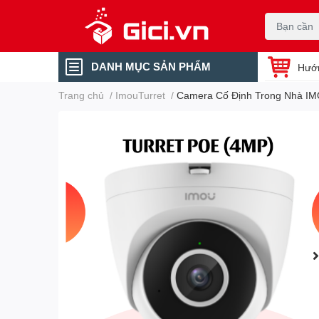
DANH MỤC SẢN PHẨM
Hướ
Trang chủ
/
ImouTurret
/
Camera Cố Định Trong Nhà IM