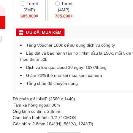
Turret
Turret
(2MP)
(4MP)
685.000₫
785.000₫
ƯU ĐÃI MUA KÈM
Tặng Voucher 100k để sử dụng dịch vụ công ty
Lắp đặt và bảo hành tận nơi: 4km đầu là 150k, mỗi 5km 
theo thêm 50k
Dịch vụ lưu qua cloud 30 ngày: 199k/tháng
Giảm 20% thẻ nhớ khi mua kèm camera
Tặng chân đế chuyên dụng
Độ phân giải: 4MP (2560 x 1440)
Tầm xa hồng ngoại: 30m
Ống kính cố định: 2.8mm
Cảm biến hình ảnh: 1/2.7” CMOS
Góc nhìn: 2.8mm 104°(H), 56°(V), 124°(D)