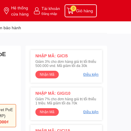
Hệ thống
Tài khoản
0
Giỏ hàng
cửa hàng
Đăng nhập
n bảo hành
oE
NHẬP MÃ: GICI5
Giảm 3% cho đơn hàng giá trị tối thiểu
500.000 vnd. Mã giảm tối đa 30k
Nhận Mã
Điều kiện
NHẬP MÃ: GIGI10
Giảm 7% cho đơn hàng giá trị tối thiểu
1 triệu. Mã giảm tối đa 70k
ret PoE
Nhận Mã
Điều kiện
MP)
000₫
NHẬP MÃ: GICI15