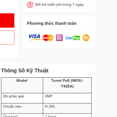
Đổi trả miễn phí trong 7 ngày
Phương thức thanh toán
Thông Số Kỹ Thuật
IMOU-
Model
Turret PoE (
T42EA
)
4MP
Độ phân giải
H.265
Chuẩn nén
3.6mm
Ống kính