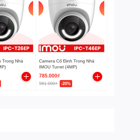
Phát hiện chuyển động.
Tính năng
Phát hiện con người
và thú cưng.
Phát hiện âm thanh bất
thường.
Chế độ riêng tư.
h Trong Nhà
Camera Cố Định Trong Nhà
Chống nước, chống
Không
MP)
IMOU Turret (4MP)
phá hoại
785.000₫
Nguồn
PoE, điện năng tiêu thụ
981.000₫
-20%
<3W