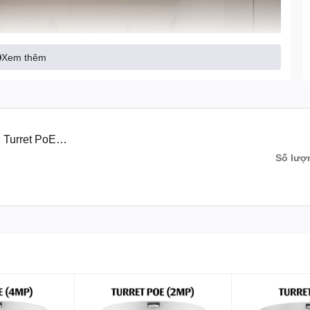
Xem thêm
 Turret PoE
Số lượ
nh ảnh 4MP cho hình ảnh sắc nét và chi tiết đáng tin cậy. Với