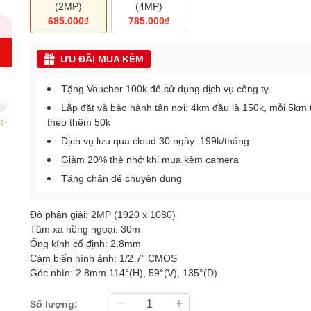
(2MP)
(4MP)
685.000₫
785.000₫
ƯU ĐÃI MUA KÈM
Tặng Voucher 100k để sử dụng dịch vụ công ty
Lắp đặt và bảo hành tận nơi: 4km đầu là 150k, mỗi 5km 
theo thêm 50k
Dịch vụ lưu qua cloud 30 ngày: 199k/tháng
Giảm 20% thẻ nhớ khi mua kèm camera
Tặng chân đế chuyên dụng
Độ phân giải: 2MP (1920 x 1080)
Tầm xa hồng ngoại: 30m
Ống kính cố định: 2.8mm
Cảm biến hình ảnh: 1/2.7” CMOS
Góc nhìn: 2.8mm 114°(H), 59°(V), 135°(D)
Số lượng: