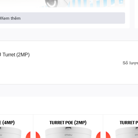
Xem thêm
Turret (2MP)
Số lượ
cao
Mp, mang lại hình ảnh sắc nét với chi tiết rõ ràng. Bạn có