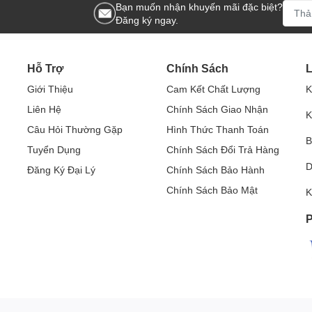
Bạn muốn nhận khuyến mãi đặc biệt?
Đăng ký ngay.
y mục tiêu của con người trong hình ảnh và ngay lập tức gửi
ép bạn theo dõi những gì quan trọng mà không nhận được cảnh
Hỗ Trợ
Chính Sách
L
Giới Thiệu
Cam Kết Chất Lượng
K
Liên Hệ
Chính Sách Giao Nhận
K
Câu Hỏi Thường Gặp
Hình Thức Thanh Toán
B
Tuyển Dụng
Chính Sách Đổi Trả Hàng
 xua đuổi những kẻ lạ mặt trước khi xâm nhập.
D
Đăng Ký Đại Lý
Chính Sách Bảo Hành
Chính Sách Bảo Mật
K
P
óng của máy ảnh ngay cả khi không có Internet và kiểm tra việc
ng dụng Imou Life cục bộ.