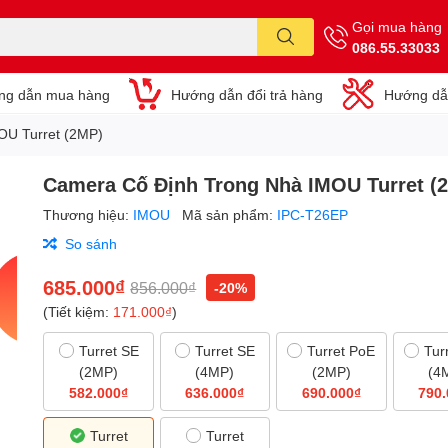
Gọi mua hàng
086.55.33033
ng dẫn mua hàng
Hướng dẫn đổi trả hàng
Hướng dẫ
OU Turret (2MP)
Camera Cố Định Trong Nhà IMOU Turret (
Thương hiệu:
IMOU
Mã sản phẩm:
IPC-T26EP
So sánh
685.000₫
856.000₫
-20%
(Tiết kiệm:
171.000₫
)
Turret SE
Turret SE
Turret PoE
Tur
(2MP)
(4MP)
(2MP)
(4
582.000₫
636.000₫
690.000₫
790.
Turret
Turret