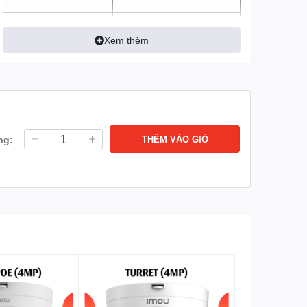
Tầm nhìn ban đêm
Tầm xa hồng ngoại 30m
với công nghệ hồng ngoại
Xem thêm
thông minh
Cảm biến hình ảnh
1/2.7” CMOS
Lưu trữ
Hỗ trợ tối đa thẻ
nhớ MicroSD 256GB
ng:
THÊM VÀO GIỎ
Loa, mic (Đàm thoại 2
Tích hợp
chiều)
Có (quay quét ngang
Hỗ trợ xoay
355°, quay quét dọc 5° –
70°)
Mạng
Lan
Wifi: Tích hợp Wifi 6
(2.4GHz)
Có
Onvif
Phát hiện chuyển động.