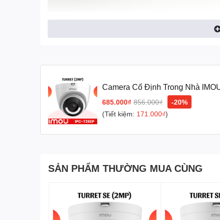
Camera Cố Định Trong Nhà IMOU 
685.000₫
856.000₫
-20%
(Tiết kiệm:
171.000₫
)
Độ phân giải 2Mp chất lượng 
Camera Imou Turret 2Mp (T26EP) đem đến độ phân giải 2
SẢN PHẨM THƯỜNG MUA CÙNG
thể quan sát mọi góc cạnh một cách chính xác.
Quan sát ban đêm chất lượng