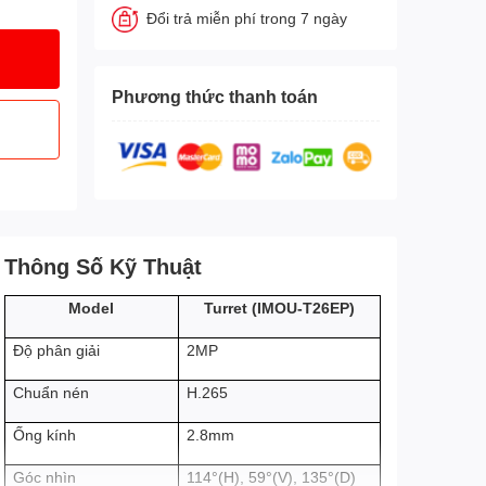
Đổi trả miễn phí trong 7 ngày
Phương thức thanh toán
Thông Số Kỹ Thuật
IMOU-T26EP
)
Model
Turret (
2MP
Độ phân giải
H.265
Chuẩn nén
2.8mm
Ống kính
Góc nhìn
114°(H), 59°(V), 135°(D)