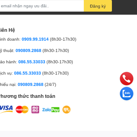
Đăng ký
iên Hệ
inh doanh:
0909.99.1914
(8h30-17h30)
ỹ thuật:
090809.2868
(8h30-17h30)
ảo hành:
086.55.33033
(8h30-17h30)
ịch vụ:
086.55.33033
(8h30-17h30)
hiếu nại:
090809.2868
(24/7)
hương thức thanh toán