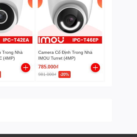
Tính năng
Phát hiện con người
và thú cưng.
Phát hiện âm thanh bất
thường.
Chế độ riêng tư.
h Trong Nhà
Camera Cố Định Trong Nhà
E (4MP)
IMOU Turret (4MP)
Chống nước, chống
IP67
phá hoại
785.000₫
Nguồn
DC12V 1A, điện năng tiêu
981.000₫
-20%
thụ <7W