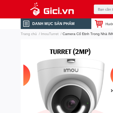
DANH MỤC SẢN PHẨM
Hướ
Trang chủ
/
ImouTurret
/
Camera Cố Định Trong Nhà IM