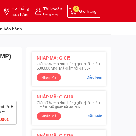
Hệ thống
Tài khoản
0
Giỏ hàng
cửa hàng
Đăng nhập
n bảo hành
2MP)
NHẬP MÃ: GICI5
Giảm 3% cho đơn hàng giá trị tối thiểu
500.000 vnd. Mã giảm tối đa 30k
Nhận Mã
Điều kiện
NHẬP MÃ: GIGI10
Giảm 7% cho đơn hàng giá trị tối thiểu
ret PoE
1 triệu. Mã giảm tối đa 70k
MP)
Nhận Mã
Điều kiện
000₫
NHẬP MÃ: GICI15