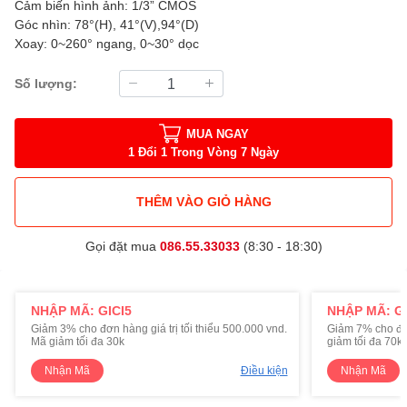
Cảm biến hình ảnh: 1/3” CMOS
Góc nhìn: 78°(H), 41°(V),94°(D)
Xoay: 0~260° ngang, 0~30° dọc
Số lượng:
MUA NGAY
1 Đổi 1 Trong Vòng 7 Ngày
THÊM VÀO GIỎ HÀNG
Gọi đặt mua
086.55.33033
(8:30 - 18:30)
NHẬP MÃ: GICI5
NHẬP MÃ: GI
Giảm 3% cho đơn hàng giá trị tối thiểu 500.000 vnd.
Giảm 7% cho đơn 
Mã giảm tối đa 30k
giảm tối đa 70k
Nhận Mã
Điều kiện
Nhận Mã