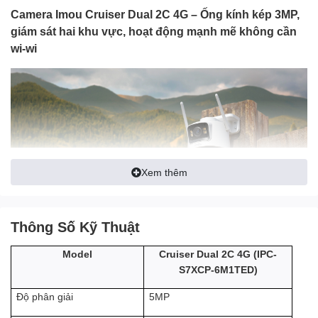
Camera Imou Cruiser Dual 2C 4G – Ống kính kép 3MP,
giám sát hai khu vực, hoạt động mạnh mẽ không cần
wi-wi
Xem thêm
Thông Số Kỹ Thuật
Cruiser Dual 2C 4G
là dòng camera an ninh thông minh thế hệ
mới của Imou, nổi bật với
thiết kế hai ống kính độc lập
,
kết nối
(IPC-
Model
Cruiser Dual 2C 4G
4G toàn diện
và
AI IMOU SENSE® cực kỳ chính xác
. Đây là
S7XCP-6M1TED)
giải pháp giám sát hoàn hảo cho
nhà vườn, công trình, trang
trại, kho bãi
, hoặc bất kỳ nơi nào
không có Wi-Fi
.
5MP
Độ phân giải