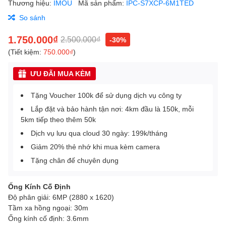
Thương hiệu:
IMOU
Mã sản phẩm:
IPC-S7XCP-6M1TED
So sánh
1.750.000₫
2.500.000₫
-30%
(Tiết kiệm:
750.000₫
)
ƯU ĐÃI MUA KÈM
Tặng Voucher 100k để sử dụng dịch vụ công ty
Lắp đặt và bảo hành tận nơi: 4km đầu là 150k, mỗi
5km tiếp theo thêm 50k
Dịch vụ lưu qua cloud 30 ngày: 199k/tháng
Giảm 20% thẻ nhớ khi mua kèm camera
Tặng chân đế chuyên dụng
Ống Kính Cố Định
Độ phân giải: 6MP (2880 x 1620)
Tầm xa hồng ngoại: 30m
Ống kính cố định: 3.6mm