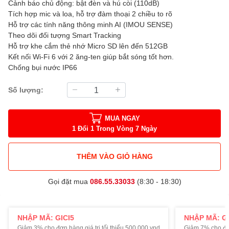
Cảnh báo chủ động: bật đèn và hú còi (110dB)
Tích hợp mic và loa, hỗ trợ đàm thoại 2 chiều to rõ
Hỗ trợ các tính năng thông minh AI (IMOU SENSE)
Theo dõi đối tượng Smart Tracking
Hỗ trợ khe cắm thẻ nhớ Micro SD lên đến 512GB
Kết nối Wi-Fi 6 với 2 ăng-ten giúp bắt sóng tốt hơn.
Chống bụi nước IP66
Số lượng:
MUA NGAY
1 Đổi 1 Trong Vòng 7 Ngày
THÊM VÀO GIỎ HÀNG
Gọi đặt mua
086.55.33033
(8:30 - 18:30)
NHẬP MÃ: GICI5
NHẬP MÃ: GI
Giảm 3% cho đơn hàng giá trị tối thiểu 500.000 vnd.
Giảm 7% cho đơn 