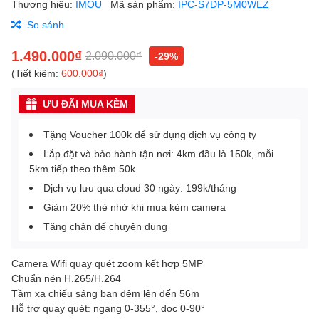
Thương hiệu:
IMOU
Mã sản phẩm:
IPC-S7DP-5M0WEZ
So sánh
1.490.000₫
2.090.000₫
-29%
(Tiết kiệm:
600.000₫
)
ƯU ĐÃI MUA KÈM
Tặng Voucher 100k để sử dụng dịch vụ công ty
Lắp đặt và bảo hành tận nơi: 4km đầu là 150k, mỗi
5km tiếp theo thêm 50k
Dịch vụ lưu qua cloud 30 ngày: 199k/tháng
Giảm 20% thẻ nhớ khi mua kèm camera
Tặng chân đế chuyên dụng
Camera Wifi quay quét zoom kết hợp 5MP
Chuẩn nén H.265/H.264
Tầm xa chiếu sáng ban đêm lên đến 56m
Hỗ trợ quay quét: ngang 0-355°, dọc 0-90°