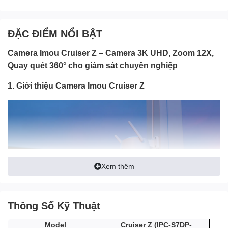
ĐẶC ĐIỂM NỔI BẬT
Camera Imou Cruiser Z – Camera 3K UHD, Zoom 12X,
Quay quét 360° cho giám sát chuyên nghiệp
1. Giới thiệu Camera Imou Cruiser Z
Xem thêm
Thông Số Kỹ Thuật
Imou Cruiser Z là dòng camera cao cấp thuộc hệ sinh thái Imou,
(IPC-S7DP-
Model
Cruiser Z