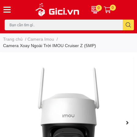
0
0
Trang chủ
/
Camera Imou
/
Camera Xoay Ngoài Trời IMOU Cruiser Z (5MP)