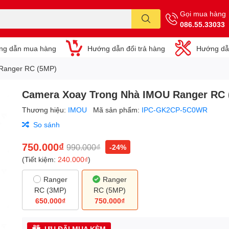
Gọi mua hàng
086.55.33033
ng dẫn mua hàng
Hướng dẫn đổi trả hàng
Hướng dẫ
Ranger RC (5MP)
Camera Xoay Trong Nhà IMOU Ranger RC 
Thương hiệu:
IMOU
Mã sản phẩm:
IPC-GK2CP-5C0WR
So sánh
750.000₫
990.000₫
-24%
(Tiết kiệm:
240.000₫
)
Ranger
Ranger
RC (3MP)
RC (5MP)
650.000₫
750.000₫
ƯU ĐÃI MUA KÈM