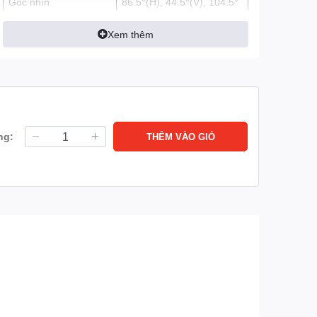
Góc nhìn
86.5°(H), 44.5°(V), 104.5°
(D)
Xem thêm
Tầm nhìn ban đêm
Tầm xa hồng ngoại 10m
với công nghệ hồng ngoại
thông minh
Cảm biến hình ảnh
1/3” CMOS
Lưu trữ
Hỗ trợ tối đa thẻ
ng:
THÊM VÀO GIỎ
nhớ MicroSD 256GB
Loa, mic (Đàm thoại 2
Tích hợp
chiều)
Có (0~355° ngang,
Hỗ trợ xoay
10~70° dọc)
Mạng
Lan
Wifi: Tích hợp Wifi 6
(2.4GHz)
Có
Onvif