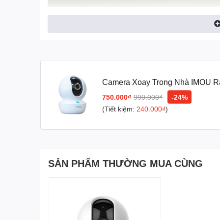
Camera Xoay Trong Nhà IMOU R
750.000₫
990.000₫
-24%
(Tiết kiệm:
240.000₫
)
Camera Imou Ranger RC 5MP là lựa chọn hàng đầu cho 
minh, phát hiện âm thanh lạ, chế độ riêng tư, tầm nhìn
1. Quay & Quét 360° – Quan sát toàn cảnh ngô
SẢN PHẨM THƯỜNG MUA CÙNG