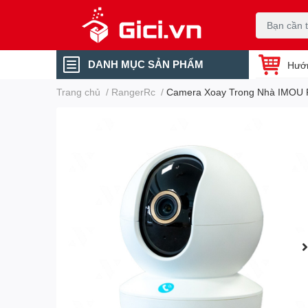
DANH MỤC SẢN PHẨM
Hướ
Trang chủ
/
RangerRc
/
Camera Xoay Trong Nhà IMOU 