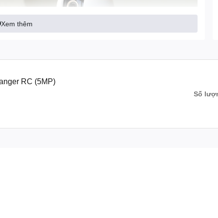
Xem thêm
anger RC (5MP)
Số lượ
gia đình với khả năng quay & quét 360°, cảnh báo thông
 đêm và gọi một chạm qua App. Bảo vệ 24/7 an toàn tuyệt đối.
i nhà