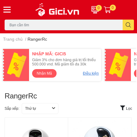
0
0
Trang chủ
/
RangerRc
NHẬP MÃ: GICI5
N
Giảm 3% cho đơn hàng giá trị tối thiểu
G
500.000 vnd. Mã giảm tối đa 30k
t
Nhận Mã
Điều kiện
RangerRc
Sắp xếp:
Thứ tự
Lọc