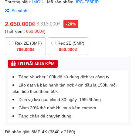
Thương hiệu:
IMOU
Mã sản phẩm:
IPC-F88FIP
So sánh
2.650.000₫
3.313.000₫
-20%
(Tiết kiệm:
663.000₫
)
Rex 2E (3MP)
Rex 2E (5MP)
796.000₫
950.000₫
ƯU ĐÃI MUA KÈM
Tặng Voucher 100k để sử dụng dịch vụ công ty
Lắp đặt và bảo hành tận nơi: 4km đầu là 150k, mỗi
5km tiếp theo thêm 50k
Dịch vụ lưu qua cloud 30 ngày: 199k/tháng
Giảm 20% thẻ nhớ khi mua kèm camera
Tặng chân đế chuyên dụng
Độ phân giải: 8MP-4K (3840 x 2160)