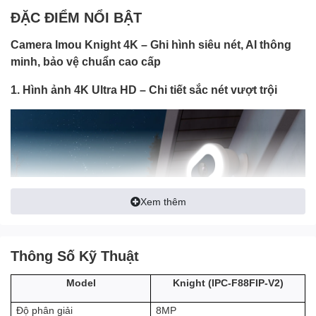
ĐẶC ĐIỂM NỔI BẬT
Camera Imou Knight 4K – Ghi hình siêu nét, AI thông
minh, bảo vệ chuẩn cao cấp
1. Hình ảnh 4K Ultra HD – Chi tiết sắc nét vượt trội
Xem thêm
Thông Số Kỹ Thuật
- Trang bị độ phân giải
4K UHD
, hiển thị màu sắc và chi tiết cực
kỳ rõ ràng.
Knight (IPC-F88FIP-V2)
Model
- Khả năng phóng to (zoom) giúp bạn quan sát rõ nét biển số xe,
8MP
Độ phân giải