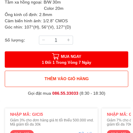
Tầm xa hồng ngoại: B/W 30m
Color 20m
Ống kính cố định: 2.8mm
Cảm biến hình ảnh: 1/2.8” CMOS
Góc nhìn: 107°(H), 56°(V), 127°(D)
Số lượng:
MUA NGAY
1 Đổi 1 Trong Vòng 7 Ngày
THÊM VÀO GIỎ HÀNG
Gọi đặt mua
086.55.33033
(8:30 - 18:30)
NHẬP MÃ: GICI5
NHẬP MÃ: GI
Giảm 3% cho đơn hàng giá trị tối thiểu 500.000 vnd.
Giảm 7% cho đơn 
Mã giảm tối đa 30k
giảm tối đa 70k