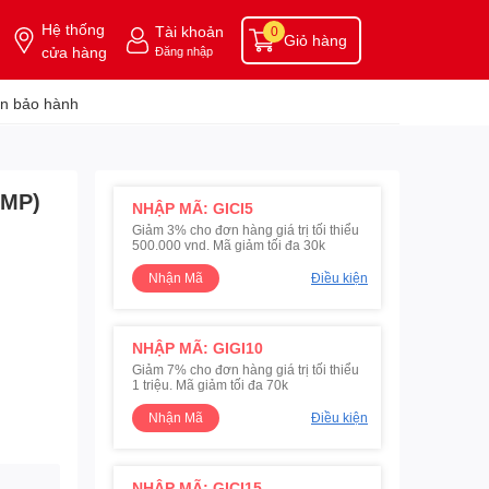
Hệ thống
Tài khoản
0
Giỏ hàng
cửa hàng
Đăng nhập
n bảo hành
2MP)
NHẬP MÃ: GICI5
Giảm 3% cho đơn hàng giá trị tối thiểu
500.000 vnd. Mã giảm tối đa 30k
Nhận Mã
Điều kiện
NHẬP MÃ: GIGI10
Giảm 7% cho đơn hàng giá trị tối thiểu
1 triệu. Mã giảm tối đa 70k
Nhận Mã
Điều kiện
NHẬP MÃ: GICI15