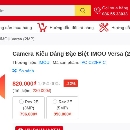
Gọi mua hàng
086.55.33033
ng dẫn mua hàng
Hướng dẫn đổi trả hàng
Hướng dẫ
 IMOU Versa (2MP)
Camera Kiểu Dáng Đặc Biệt IMOU Versa (
Thương hiệu:
IMOU
Mã sản phẩm:
IPC-C22FP-C
So sánh
820.000₫
1.050.000₫
-22%
(Tiết kiệm:
230.000₫
)
Rex 2E
Rex 2E
(3MP)
(5MP)
796.000₫
950.000₫
ƯU ĐÃI MUA KÈM