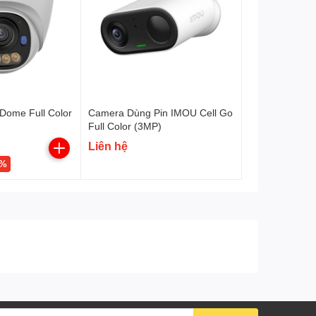
cưng.
Cảnh báo chủ động bằng
còi hú (110dB) và đèn
chớp.
Theo dõi thông minh.
Chống nước, chống
IP65
Dome Full Color
Camera Dùng Pin IMOU Cell Go
Full Color (3MP)
phá hoại
Nguồn
DC5V 1A
Liên hệ
2%