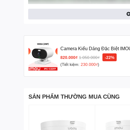
Camera Kiểu Dáng Đặc Biệt IMO
820.000₫
1.050.000₫
-22%
(Tiết kiệm:
230.000₫
)
1. Thiết kế nhỏ gọn – Lắp đặt linh hoạt
SẢN PHẨM THƯỜNG MUA CÙNG