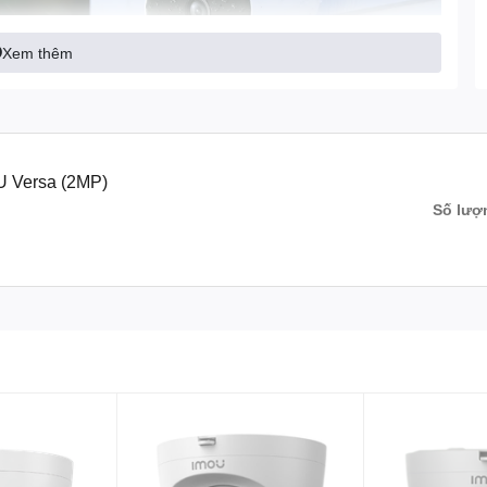
Xem thêm
U Versa (2MP)
Số lượ