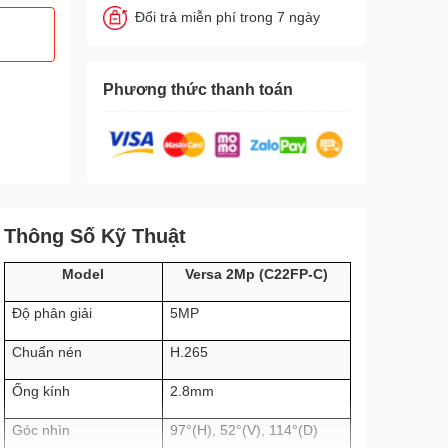
Đổi trả miễn phí trong 7 ngày
Phương thức thanh toán
Thông Số Kỹ Thuật
Versa 2Mp (C22FP-C)
Model
5MP
Độ phân giải
H.265
Chuẩn nén
2.8mm
Ống kính
Góc nhìn
97°(H), 52°(V), 114°(D)