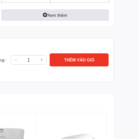
Tầm nhìn ban đêm
Tầm xa hồng ngoại 20m
với công nghệ hồng ngoại
Xem thêm
thông minh
Cảm biến hình ảnh
1/2.8” CMOS
Lưu trữ
Hỗ trợ tối đa thẻ
nhớ MicroSD 256GB
Loa, mic (Đàm thoại 2
Tích hợp
ng:
THÊM VÀO GIỎ
chiều)
Không
Hỗ trợ xoay
Mạng
Lan
Wifi: Tích hợp Wifi 6
(2.4GHz)
Có
Onvif
Phát hiện chuyển động.
Tính năng
Phát hiện con người và thú