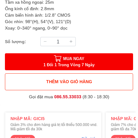
Tầm xa hồng ngoại: 25m
Ống kính cố định: 2.8mm
Cảm biến hình ảnh: 1/2.8” CMOS
Góc nhìn: 98°(H), 54°(V), 121°(D)
Xoay: 0~340° ngang, 0~90° dọc
Số lượng:
MUA NGAY
1 Đổi 1 Trong Vòng 7 Ngày
THÊM VÀO GIỎ HÀNG
Gọi đặt mua
086.55.33033
(8:30 - 18:30)
NHẬP MÃ: GICI5
NHẬP MÃ: GI
Giảm 3% cho đơn hàng giá trị tối thiểu 500.000 vnd.
Giảm 7% cho đơn 
Mã giảm tối đa 30k
giảm tối đa 70k