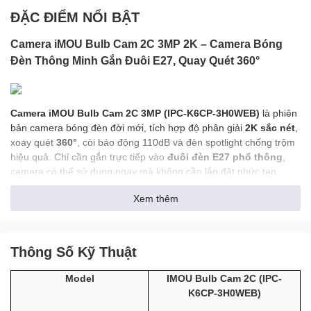
ĐẶC ĐIỂM NỔI BẬT
Camera iMOU Bulb Cam 2C 3MP 2K – Camera Bóng
Đèn Thông Minh Gắn Đuôi E27, Quay Quét 360°
Camera iMOU Bulb Cam 2C 3MP (IPC-K6CP-3H0WEB)
là phiên
bản camera bóng đèn đời mới, tích hợp độ phân giải
2K sắc nét
,
xoay quét
360°
, còi báo động 110dB và đèn spotlight chống trộm
hiệu quả. Chỉ cần gắn trực tiếp vào
đuôi đèn E27 phổ thông
,
camera có thể sử dụng ngay mà không cần lắp đặt phức tạp.
1. Camera 2K 3MP – Hình Ảnh Sắc Nét Từng Chi Tiết
Xem thêm
Thông Số Kỹ Thuật
iMOU Bulb Cam 2C được trang bị:
- Cảm biến 3MP cho hình ảnh 2K sắc nét
IMOU Bulb Cam 2C (IPC-
Model
K6CP-3H0WEB)
- Khẩu độ lớn F1.6
giúp thu sáng tốt, hình ảnh rõ ràng hơn trong