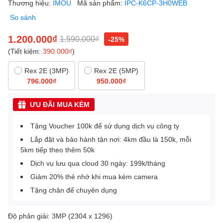
Thương hiệu:
IMOU
Mã sản phẩm:
IPC-K6CP-3H0WEB
So sánh
1.200.000₫
1.590.000₫
-25%
(Tiết kiệm:
390.000₫
)
Rex 2E (3MP)
Rex 2E (5MP)
796.000₫
950.000₫
ƯU ĐÃI MUA KÈM
Tặng Voucher 100k để sử dụng dịch vụ công ty
Lắp đặt và bảo hành tận nơi: 4km đầu là 150k, mỗi
5km tiếp theo thêm 50k
Dịch vụ lưu qua cloud 30 ngày: 199k/tháng
Giảm 20% thẻ nhớ khi mua kèm camera
Tặng chân đế chuyên dụng
Độ phân giải: 3MP (2304 x 1296)