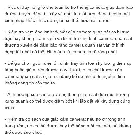
- Việc đi dây riêng lẻ cho toàn bộ hệ thống camera giúp đảm bảo
đường truyền đáng tin cậy và ghi hình tốt hơn, đồng thời là một
biện pháp khắc phục đơn giản có thể thực hiện được.
- Kiểm tra xem ống kính và mắt của camera quan sát có bị trục
trặc hay không. Làm sạch và kiểm tra ống kính camera quan sát
thường xuyên để đảm bảo rằng camera quan sát vẫn ở hình
dạng tốt nhất có thể. Hình ảnh từ camera là rõ ràng nhất.
- Để giữ cho nguồn điện ổn định, hãy tính toán kỹ lưỡng điện áp
tăng hoặc giảm trên đường dây. Tuổi thọ và chất lượng của
camera quan sát sẽ giảm đi đáng kể do nhiễu do nguồn điện
không đáng tin cậy tạo ra.
- Ảnh hưởng của camera và hệ thống giám sát đến môi trường
xung quanh có thể được giảm bớt khi lắp đặt và xây dựng đúng
cách.
- Kiểm tra độ sạch của giắc cắm camera; nếu nó ở trong tình
trạng kém, nó có thể được thay thế bằng một cái mới; nó không
thể được sửa chữa.