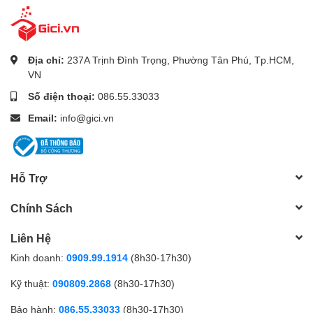
Địa chỉ:
237A Trịnh Đình Trọng, Phường Tân Phú, Tp.HCM,
VN
Số điện thoại:
086.55.33033
Email:
info@gici.vn
Hỗ Trợ
Chính Sách
Liên Hệ
Kinh doanh:
0909.99.1914
(8h30-17h30)
Kỹ thuật:
090809.2868
(8h30-17h30)
Bảo hành:
086.55.33033
(8h30-17h30)