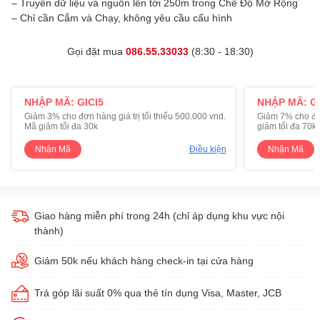
– Truyền dữ liệu và nguồn lên tới 250m trong Chế Độ Mở Rộng
– Chỉ cần Cắm và Chạy, không yêu cầu cấu hình
Gọi đặt mua
086.55.33033
(8:30 - 18:30)
NHẬP MÃ: GICI5
NHẬP MÃ: GI
Giảm 3% cho đơn hàng giá trị tối thiểu 500.000 vnd.
Giảm 7% cho đơn 
Mã giảm tối đa 30k
giảm tối đa 70k
Nhận Mã
Điều kiện
Nhận Mã
Giao hàng miễn phí trong 24h (chỉ áp dụng khu vực nội
thành)
Giảm 50k nếu khách hàng check-in tại cửa hàng
Trả góp lãi suất 0% qua thẻ tín dụng Visa, Master, JCB