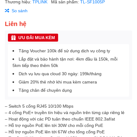
Thương hiệu:
TPLINK
Mã sản phẩm:
TL-SF1005P
So sánh
Liên hệ
ƯU ĐÃI MUA KÈM
Tặng Voucher 100k để sử dụng dịch vụ công ty
Lắp đặt và bảo hành tận nơi: 4km đầu là 150k, mỗi
5km tiếp theo thêm 50k
Dịch vụ lưu qua cloud 30 ngày: 199k/tháng
Giảm 20% thẻ nhớ khi mua kèm camera
Tặng chân đế chuyên dụng
– Switch 5 cổng RJ45 10/100 Mbps
– 4 cổng PoE+ truyền tín hiệu và nguồn trên từng cáp riêng lẻ
– Hoạt động với các PD tuân theo chuẩn IEEE 802.3af/at
– Hỗ trợ nguồn PoE lên tới 30W cho mỗi cổng PoE
– Hỗ trợ nguồn PoE lên tới 67W cho tổng cổng PoE