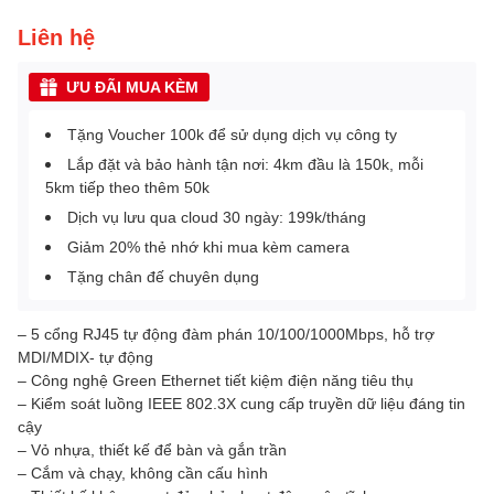
Liên hệ
ƯU ĐÃI MUA KÈM
Tặng Voucher 100k để sử dụng dịch vụ công ty
Lắp đặt và bảo hành tận nơi: 4km đầu là 150k, mỗi
5km tiếp theo thêm 50k
Dịch vụ lưu qua cloud 30 ngày: 199k/tháng
Giảm 20% thẻ nhớ khi mua kèm camera
Tặng chân đế chuyên dụng
– 5 cổng RJ45 tự động đàm phán 10/100/1000Mbps, hỗ trợ
MDI/MDIX- tự động
– Công nghệ Green Ethernet tiết kiệm điện năng tiêu thụ
– Kiểm soát luồng IEEE 802.3X cung cấp truyền dữ liệu đáng tin
cậy
– Vỏ nhựa, thiết kế để bàn và gắn trần
– Cắm và chạy, không cần cấu hình