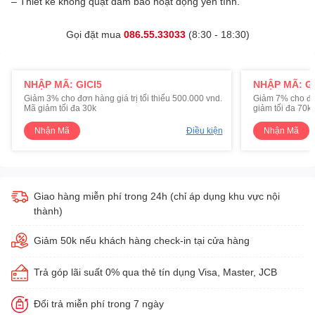
– Thiết kế không quạt đảm bảo hoạt động yên tĩnh.
Gọi đặt mua
086.55.33033
(8:30 - 18:30)
NHẬP MÃ: GICI5
NHẬP MÃ: GI
Giảm 3% cho đơn hàng giá trị tối thiểu 500.000 vnd.
Giảm 7% cho đơn 
Mã giảm tối đa 30k
giảm tối đa 70k
Nhận Mã
Điều kiện
Nhận Mã
Giao hàng miễn phí trong 24h (chỉ áp dụng khu vực nội
thành)
Giảm 50k nếu khách hàng check-in tại cửa hàng
Trả góp lãi suất 0% qua thẻ tín dụng Visa, Master, JCB
Đổi trả miễn phí trong 7 ngày