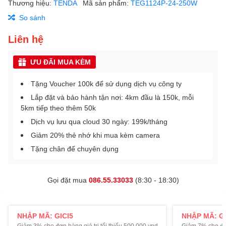
Thương hiệu:
TENDA
Mã sản phẩm:
TEG1124P-24-250W
So sánh
Liên hệ
ƯU ĐÃI MUA KÈM
Tặng Voucher 100k để sử dụng dịch vụ công ty
Lắp đặt và bảo hành tận nơi: 4km đầu là 150k, mỗi
5km tiếp theo thêm 50k
Dịch vụ lưu qua cloud 30 ngày: 199k/tháng
Giảm 20% thẻ nhớ khi mua kèm camera
Tặng chân đế chuyên dụng
Gọi đặt mua
086.55.33033
(8:30 - 18:30)
NHẬP MÃ: GICI5
NHẬP MÃ: GI
Giảm 3% cho đơn hàng giá trị tối thiểu 500.000 vnd.
Giảm 7% cho đơn 