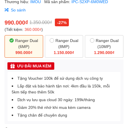
Thương hiệu:
IMOU
Mã sản phẩm:
IPC-S2XP-6M0WED
So sánh
990.000₫
1.350.000₫
-27%
(Tiết kiệm:
360.000₫
)
Ranger Dual
Ranger Dual
Ranger Dual
(6MP)
(8MP)
(10MP)
990.000₫
1.150.000₫
1.290.000₫
ƯU ĐÃI MUA KÈM
Tặng Voucher 100k để sử dụng dịch vụ công ty
Lắp đặt và bảo hành tận nơi: 4km đầu là 150k, mỗi
5km tiếp theo thêm 50k
Dịch vụ lưu qua cloud 30 ngày: 199k/tháng
Giảm 20% thẻ nhớ khi mua kèm camera
Tặng chân đế chuyên dụng