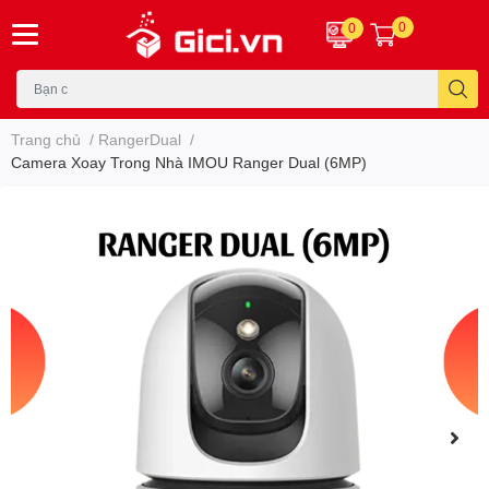
0
0
Trang chủ
/
RangerDual
/
Camera Xoay Trong Nhà IMOU Ranger Dual (6MP)