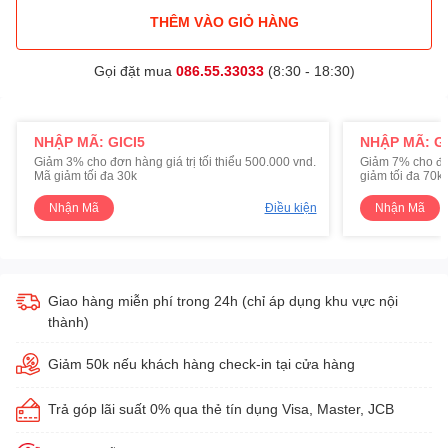
THÊM VÀO GIỎ HÀNG
Gọi đặt mua
086.55.33033
(8:30 - 18:30)
NHẬP MÃ: GICI5
NHẬP MÃ: GI
Giảm 3% cho đơn hàng giá trị tối thiểu 500.000 vnd.
Giảm 7% cho đơn 
Mã giảm tối đa 30k
giảm tối đa 70k
Nhận Mã
Điều kiện
Nhận Mã
Giao hàng miễn phí trong 24h (chỉ áp dụng khu vực nội
thành)
Giảm 50k nếu khách hàng check-in tại cửa hàng
Trả góp lãi suất 0% qua thẻ tín dụng Visa, Master, JCB