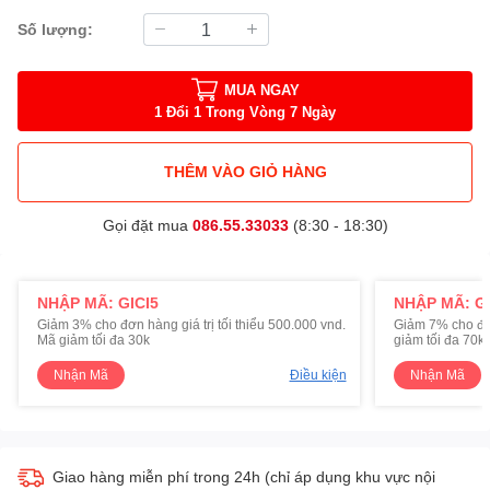
Số lượng:
MUA NGAY
1 Đổi 1 Trong Vòng 7 Ngày
THÊM VÀO GIỎ HÀNG
Gọi đặt mua
086.55.33033
(8:30 - 18:30)
NHẬP MÃ: GICI5
NHẬP MÃ: GI
Giảm 3% cho đơn hàng giá trị tối thiểu 500.000 vnd.
Giảm 7% cho đơn 
Mã giảm tối đa 30k
giảm tối đa 70k
Nhận Mã
Điều kiện
Nhận Mã
Giao hàng miễn phí trong 24h (chỉ áp dụng khu vực nội