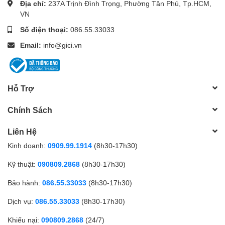
Địa chỉ:
237A Trịnh Đình Trọng, Phường Tân Phú, Tp.HCM,
- Cửa trước
VN
- Sân sau
Số điện thoại:
086.55.33033
- Hành lang
Email:
info@gici.vn
- Trong nhà
- Bao quát tối đa từng ngóc ngách quan trọng.
Hỗ Trợ
6. Tích hợp hệ sinh thái nhà thông minh IMOU
Chính Sách
Liên Hệ
Camera có thể kết nối và hoạt động đồng bộ với:
Kinh doanh:
0909.99.1914
(8h30-17h30)
- Cảm biến cửa
Kỹ thuật:
090809.2868
(8h30-17h30)
- Cảm biến chuyển động
Bảo hành:
086.55.33033
(8h30-17h30)
- Cảm biến vỡ kính
Dịch vụ:
086.55.33033
(8h30-17h30)
- Khi hệ thống an ninh được kích hoạt, camera
tự động ghi
Khiếu nại:
090809.2868
(24/7)
hình
, đảm bảo không bỏ lỡ bất kỳ sự kiện nào.