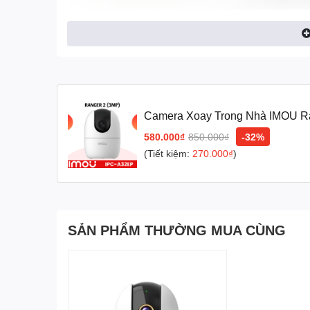
Camera Xoay Trong Nhà IMOU Ra
580.000₫
850.000₫
-32%
(Tiết kiệm:
270.000₫
)
1. Độ phân giải full HD 3mp
SẢN PHẨM THƯỜNG MUA CÙNG