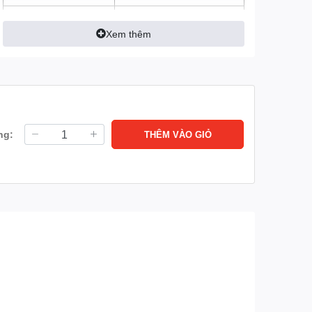
Tầm nhìn ban đêm
Tầm xa hồng ngoại 10m
với công nghệ hồng ngoại
Xem thêm
thông minh
Cảm biến hình ảnh
1/2.7” CMOS
Lưu trữ
Hỗ trợ tối đa thẻ
nhớ MicroSD 256GB
ng:
THÊM VÀO GIỎ
Loa, mic (Đàm thoại 2
Tích hợp
chiều)
Có ( 0~355° ngang, 5~80°
Hỗ trợ xoay
dọc)
Mạng
Lan
Wifi: Tích hợp Wifi 6
(2.4GHz)
Có
Onvif
Phát hiện chuyển động.
Tính năng