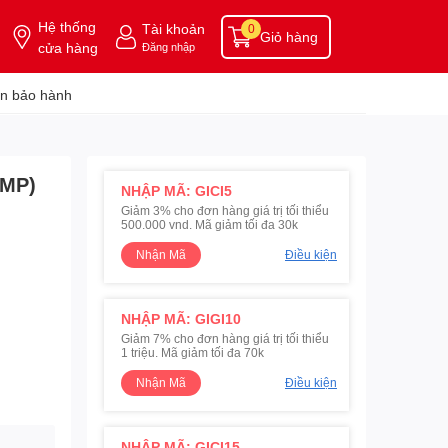
Hệ thống
Tài khoản
0
Giỏ hàng
cửa hàng
Đăng nhập
n bảo hành
3MP)
NHẬP MÃ: GICI5
Giảm 3% cho đơn hàng giá trị tối thiểu
500.000 vnd. Mã giảm tối đa 30k
Nhận Mã
Điều kiện
NHẬP MÃ: GIGI10
Giảm 7% cho đơn hàng giá trị tối thiểu
1 triệu. Mã giảm tối đa 70k
Nhận Mã
Điều kiện
NHẬP MÃ: GICI15