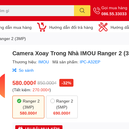
Gọi mua hàng
086.55.33033
ng dẫn mua hàng
Hướng dẫn đổi trả hàng
Hướng dẫ
anger 2 (3MP)
Camera Xoay Trong Nhà IMOU Ranger 2 (
Thương hiệu:
IMOU
Mã sản phẩm:
IPC-A32EP
So sánh
580.000₫
850.000₫
-32%
(Tiết kiệm:
270.000₫
)
Ranger 2
Ranger 2
(3MP)
(5MP)
580.000₫
690.000₫
ƯU ĐÃI MUA KÈM